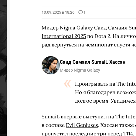
13.09.2025 в 18:26
1
Мидер
Nigma Galaxy
Саид Самаил
Su
International 2025
по Dota 2. На лично
рад вернуться на чемпионат спустя ч
Саид Самаил SumaiL Хассан
Мидер Nigma Galaxy
Проигрывать на The Inter
Но я благодарен возмож
долгое время. Увидимся
SumaiL впервые выступил на The Inter
в составе
Evil Geniuses
. Хассан также
пропустил последние три перед TI14.