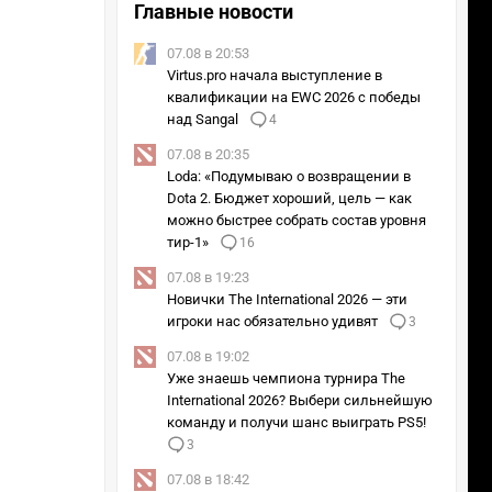
Главные новости
07.08 в 20:53
Virtus.pro начала выступление в
квалификации на EWC 2026 с победы
над Sangal
4
07.08 в 20:35
Loda: «Подумываю о возвращении в
Dota 2. Бюджет хороший, цель — как
можно быстрее собрать состав уровня
тир-1»
16
07.08 в 19:23
Новички The International 2026 — эти
игроки нас обязательно удивят
3
07.08 в 19:02
Уже знаешь чемпиона турнира The
International 2026? Выбери сильнейшую
команду и получи шанс выиграть PS5!
3
07.08 в 18:42