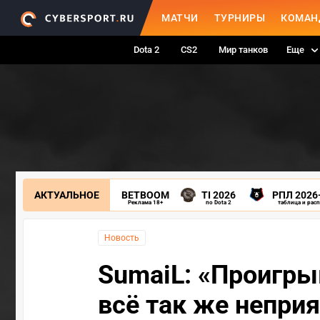
МАТЧИ
ТУРНИРЫ
КОМАН
Dota 2
CS2
Мир танков
Еще
АКТУАЛЬНОЕ
BETBOOM
TI 2026
РПЛ 2026
Реклама 18+
по Dota 2
таблица и рас
Новость
SumaiL: «Проигрыв
всё так же неприя