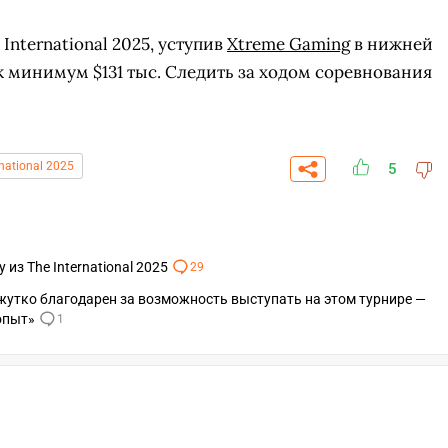
 International 2025, уступив
Xtreme Gaming
в нижней
к минимум $131 тыс. Следить за ходом соревнования
rnational 2025
5
из The International 2025
29
 жутко благодарен за возможность выступать на этом турнире —
опыт»
1
СКАЧАТЬ НА
СК
ЙТИ
ВЫБРАТЬ
ANDROID