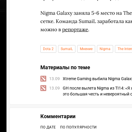
Nigma Galaxy заняла 5-6 место на The
сетке. Команда SumaiL заработала ка
можно в
репортаже
.
Dota 2
SumaiL
Мнение
Nigma
The Inte
Материалы по теме
13.09
Xtreme Gaming выбила Nigma Galaxy 
13.09
GH после вылета Nigma из TI14: «Я
это большая честь и невероятный 
ПЕРЕ
Комментарии
ПО ДАТЕ
ПО ПОПУЛЯРНОСТИ