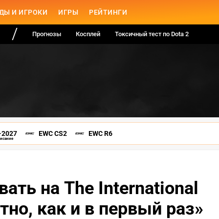
ДЫ И ИГРОКИ
ИГРЫ
РЕЙТИНГИ
Прогнозы
Косплей
Токсичный тест по Dota 2
-2027
EWC CS2
EWC R6
писание
ать на The International
тно, как и в первый раз»