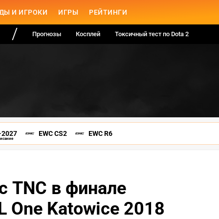
ДЫ И ИГРОКИ
ИГРЫ
РЕЙТИНГИ
Прогнозы
Косплей
Токсичный тест по Dota 2
-2027
EWC CS2
EWC R6
писание
 с TNC в финале
L One Katowice 2018