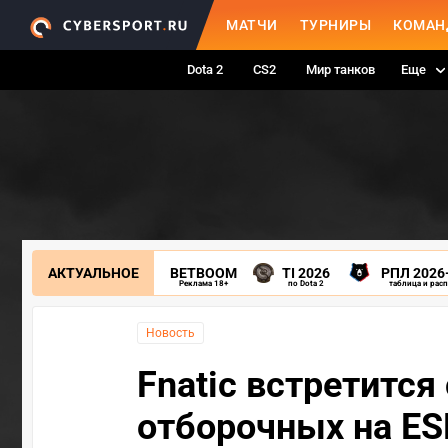
МАТЧИ
ТУРНИРЫ
КОМАН
Dota 2
CS2
Мир танков
Еще
АКТУАЛЬНОЕ
BETBOOM
TI 2026
РПЛ 2026
Реклама 18+
по Dota 2
таблица и рас
Новость
Fnatic встретится
отборочных на ES