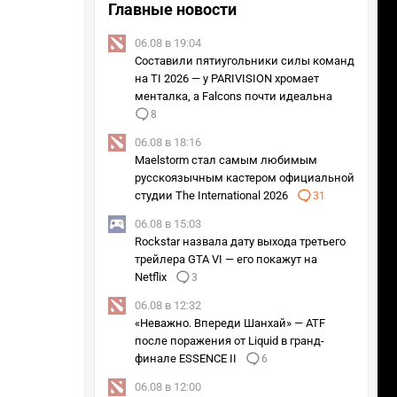
Главные новости
06.08 в 19:04
Составили пятиугольники силы команд
на TI 2026 — у PARIVISION хромает
менталка, а Falcons почти идеальна
8
06.08 в 18:16
Maelstorm стал самым любимым
русскоязычным кастером официальной
студии The International 2026
31
06.08 в 15:03
Rockstar назвала дату выхода третьего
трейлера GTA VI — его покажут на
Netflix
3
06.08 в 12:32
«Неважно. Впереди Шанхай» — ATF
после поражения от Liquid в гранд-
финале ESSENCE II
6
06.08 в 12:00