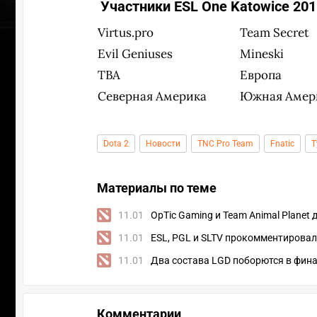
Участники ESL One Katowice 201
Virtus.pro
Team Secret
Evil Geniuses
Mineski
TBA
Европа
Северная Америка
Южная Амер
Dota 2
Новости
TNC Pro Team
Fnatic
Т
Материалы по теме
11.01
OpTic Gaming и Team Animal Plane
11.01
ESL, PGL и SLTV прокомментирова
УЧАСТВ
11.01
Два состава LGD поборются в фина
Комментарии