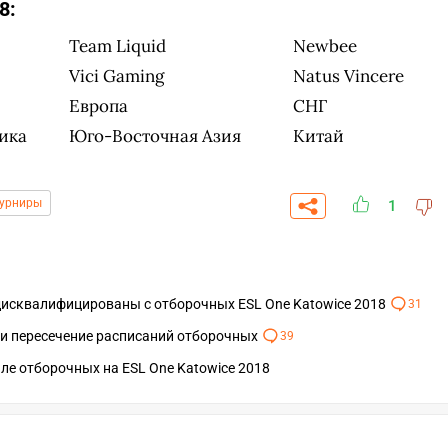
8:
Team Liquid
Newbee
Vici Gaming
Natus Vincere
Европа
СНГ
ика
Юго-Восточная Азия
Китай
урниры
1
t дисквалифицированы с отборочных ESL One Katowice 2018
31
ли пересечение расписаний отборочных
39
СКАЧАТЬ НА
СК
ОВАТЬ
ЗАБРАТЬ
ANDROID
ле отборочных на ESL One Katowice 2018