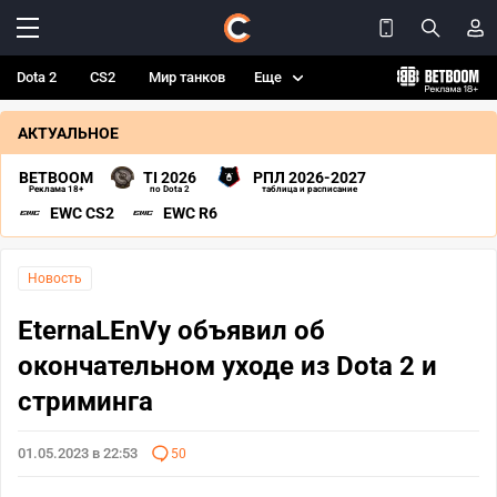
Dota 2
CS2
Мир танков
Еще
АКТУАЛЬНОЕ
BETBOOM
TI 2026
РПЛ 2026-2027
Реклама 18+
по Dota 2
таблица и расписание
EWC CS2
EWC R6
Новость
EternaLEnVy объявил об
окончательном уходе из Dota 2 и
стриминга
01.05.2023 в 22:53
50