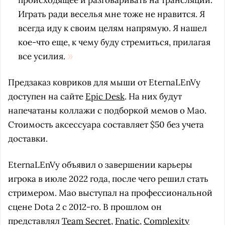
происходящее и разговаривать на трансляции.
Играть ради веселья мне тоже не нравится. Я
всегда иду к своим целям напрямую. Я нашел
кое-что еще, к чему буду стремиться, прилагая
все усилия.
Предзаказ ковриков для мыши от EternaLEnVy
доступен на сайте
Epic Desk
. На них будут
напечатаны коллажи с подборкой мемов о Мао.
Стоимость аксессуара составляет $50 без учета
доставки.
EternaLEnVy объявил о завершении карьеры
игрока в июле 2022 года, после чего решил стать
стримером. Мао выступал на профессиональной
сцене Dota 2 с 2012-го. В прошлом он
представлял
Team Secret
,
Fnatic
,
Complexity