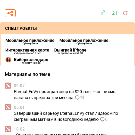
21
СПЕЦПРОЕКТЫ
Мобильное приложение
Мобильное приложение
Cybersport.ru
Cybersport.ru
Интерактивная карта
Выиграй iPhone
киберспорта за 15 лет
за прогнозы на MLBB
Киберкалендарь
по Миру Танков
Материалы по теме
09.07
EternaLEnVy проиграл спор на $20 тыс. — он не смог
накачать пресс за три месяца
19
05.01
Завершивший карьеру EternaLEnVy стал лидером по
сыгранным матчам в новогоднюю неделю
6
18.02