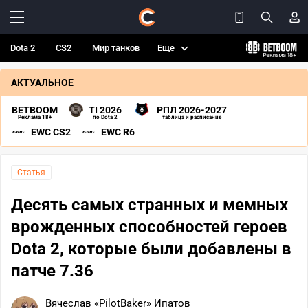
Dota 2
CS2
Мир танков
Еще
АКТУАЛЬНОЕ
BETBOOM
TI 2026
РПЛ 2026-2027
Реклама 18+
по Dota 2
таблица и расписание
EWC CS2
EWC R6
Статья
Десять самых странных и мемных
врожденных способностей героев
Dota 2, которые были добавлены в
патче 7.36
Вячеслав «PilotBaker» Ипатов