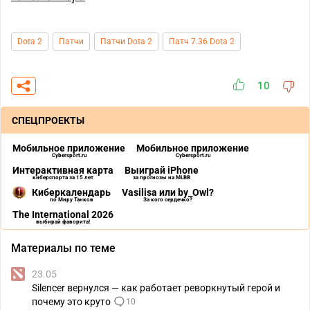
Dota 2
Патчи
Патчи Dota 2
Патч 7.36 Dota 2
10
СПЕЦПРОЕКТЫ
Мобильное приложение
Мобильное приложение
Cybersport.ru
Cybersport.ru
Интерактивная карта
Выиграй iPhone
киберспорта за 15 лет
за прогнозы на MLBB
Киберкалендарь
Vasilisa или by_Owl?
по Миру Танков
За кого сердечко?
The International 2026
выбирай фаворита!
Материалы по теме
23.05
Silencer вернулся — как работает реворкнутый герой и
почему это круто
10