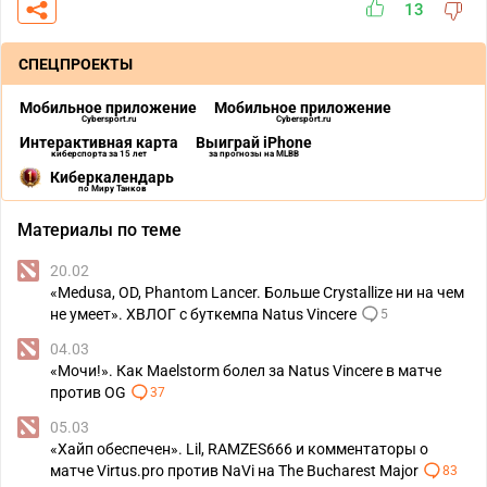
13
СПЕЦПРОЕКТЫ
Мобильное приложение
Мобильное приложение
Cybersport.ru
Cybersport.ru
Интерактивная карта
Выиграй iPhone
киберспорта за 15 лет
за прогнозы на MLBB
Киберкалендарь
по Миру Танков
Материалы по теме
20.02
«Medusa, OD, Phantom Lancer. Больше Crystallize ни на чем
не умеет». ХВЛОГ с буткемпа Natus Vincere
5
04.03
«Мочи!». Как Maelstorm болел за Natus Vincere в матче
против OG
37
05.03
«Хайп обеспечен». Lil, RAMZES666 и комментаторы о
матче Virtus.pro против NaVi на The Bucharest Major
83