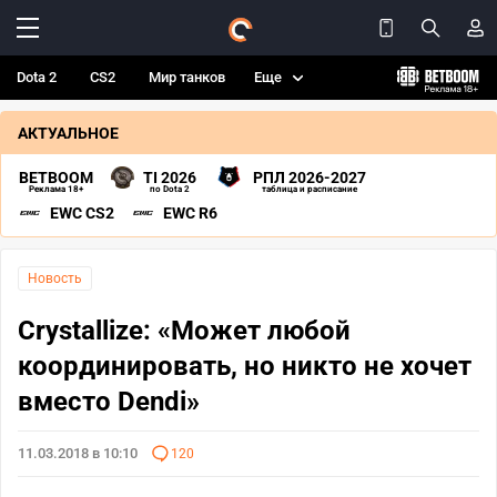
Dota 2
CS2
Мир танков
Еще
АКТУАЛЬНОЕ
BETBOOM
TI 2026
РПЛ 2026-2027
Реклама 18+
по Dota 2
таблица и расписание
EWC CS2
EWC R6
Новость
Crystallize: «Может любой
координировать, но никто не хочет
вместо Dendi»
11.03.2018 в 10:10
120