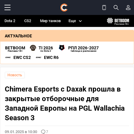
Dota 2
CS2
Мир танков
Еще
АКТУАЛЬНОЕ
BETBOOM
TI 2026
РПЛ 2026-2027
Реклама 18+
по Dota 2
таблица и расписание
EWC CS2
EWC R6
Новость
Chimera Esports с Daxak прошла в
закрытые отборочные для
Западной Европы на PGL Wallachia
Season 3
09.01.2025 в 10:30
7