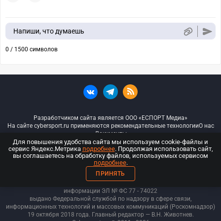
Напиши, что думаешь
0 / 1500 символов
Разработчиком сайта является ООО «ЕСПОРТ Медиа»
На сайте cybersport.ru применяются рекомендательные технологии
О нас
Документы
Для повышения удобства сайта мы используем cookie-файлы и
сервис Яндекс.Метрика
подробнее
. Продолжая использовать сайт,
© ООО «Киберспорт.ру» — Все права защищены
вы соглашаетесь на обработку файлов, используемых сервисом
подробнее
.
18+
ПРИНЯТЬ
ООО «Киберспорт.ру». Свидетельство о регистрации средств массовой
информации ЭЛ № ФС 77 - 74
022
выдано Федеральной службой по надзору в сфере связи,
информационных технологий и массовых коммуникаций (Роскомнадзор)
19 октября 2018 года. Главный редактор — В.Н. Животнев.