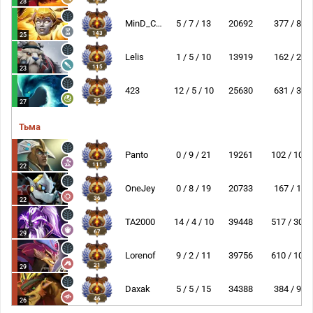
28
MinD_ContRoL
5 / 7 / 13
20692
377 / 8
143
25
Lelis
1 / 5 / 10
13919
162 / 2
115
23
423
12 / 5 / 10
25630
631 / 3
35
27
Тьма
Panto
0 / 9 / 21
19261
102 / 10
111
22
OneJey
0 / 8 / 19
20733
167 / 1
36
22
TA2000
14 / 4 / 10
39448
517 / 30
67
29
Lorenof
9 / 2 / 11
39756
610 / 10
21
29
Daxak
5 / 5 / 15
34388
384 / 9
46
26