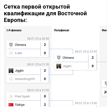
Сетка первой открытой
квалификации для Восточной
Европы:
1/4 финала
Полуфинал
Фи
08.01.25 в 20:30
2
Chimera
08.01.25 в 23:45
0
5 AM
2
Chimera
08.01.25 в 21:50
0
Jigglin
2
Jigglin
0
HenkeKingOfS
08.01.25 в 21:00
0
Pixel Spark
09.01.25 в 15:00
2
Türkiye