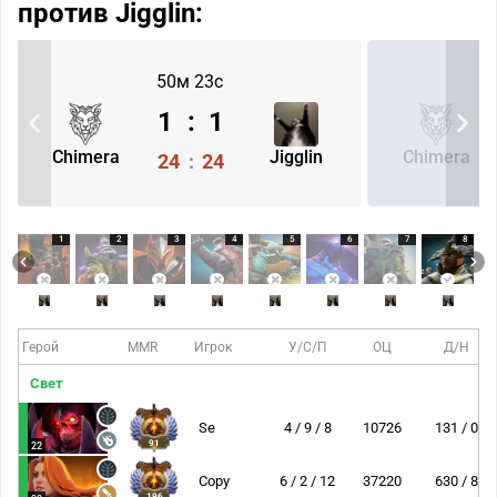
против Jigglin:
50м 23с
1
:
1
Chimera
Jigglin
Chimera
24
:
24
1
2
3
4
5
6
7
8
Герой
MMR
Игрок
У/С/П
ОЦ
Д/Н
Свет
Se
4 / 9 / 8
10726
131 / 0
91
22
Copy
6 / 2 / 12
37220
630 / 8
196