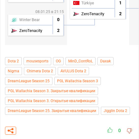
1
Türkiye
08.01.25 в 21:15
2
ZeroTenacity
0
Winter Bear
2
ZeroTenacity
Dota 2
mousesports
OG
MinD_ContRoL
Daxak
Nigma
Chimera Dota 2
AVULUS Dota 2
DreamLeague Season 25
PGL Wallachia Season 3
PGL Wallachia Season 3. Закрытые квалификации
PGL Wallachia Season 3. Открытые квалификации
DreamLeague Season 25. Закрытые квалификации
Jigglin Dota 2
0