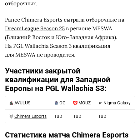
отборочных.
Ранее Chimera Esports сыграла
отборочные
на
DreamLeague Season 25
в регионе MESWA
(Ближний Восток и Юго-Западная Африка).
На PGL Wallachia Season 3 квалификация
для MESWA не проводится.
Участники закрытой
квалификации для Западной
Европы на PGL Wallachia S3:
AVULUS
OG
MOUZ
Nigma Galaxy
Chimera Esports
TBD
TBD
TBD
Статистика матча Chimera Esports