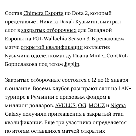
Состав
Chimera Esports
по Dota 2, который
представляет Никита
Daxak
Кузьмин, выиграл
слот в
закрытых отборочных
для Западной
Европы на
PGL Wallachia Season 3
. В решающем
матче
открытой квалификации
коллектив
Кузьмина одолел команду Ивана
MinD_ContRoL
Бориславова под тегом
Jigglin
.
Закрытые отборочные состоятся с 12 по 16 января
в онлайне. Восемь клубов разыграют слот на LAN-
турнире в Румынии с призовым фондом в
миллион долларов.
AVULUS
,
OG
,
MOUZ
и
Nigma
Galaxy
получили приглашения в закрытый этап
квалификации. Еще три участника определяется
по итогам оставшихся матчей открытых