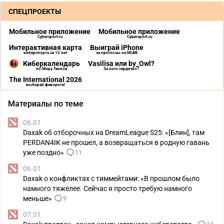
СПЕЦПРОЕКТЫ
Мобильное приложение
Мобильное приложение
Cybersport.ru
Cybersport.ru
Интерактивная карта
Выиграй iPhone
киберспорта за 15 лет
за прогнозы на MLBB
Киберкалендарь
Vasilisa или by_Owl?
по Миру Танков
За кого сердечко?
The International 2026
выбирай фаворита!
Материалы по теме
06.01
Daxak об отборочных на DreamLeague S25: «[Блин], там
PERDAN4IK не прошел, а возвращаться в родную гавань
уже поздно»
11
06.01
Daxak о конфликтах с тиммейтами: «В прошлом было
намного тяжелее. Сейчас я просто требую намного
меньше»
9
07.01