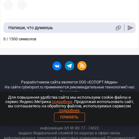
Напиши, что думаешь
0 / 1500 символов
Разработчиком сайта является ООО «ЕСПОРТ Медиа»
На сайте cybersport.ru применяются рекомендательные технологии
О нас
Документы
Для повышения удобства сайта мы используем cookie-файлы и
сервис Яндекс.Метрика
подробнее
. Продолжая использовать сайт,
© ООО «Киберспорт.ру» — Все права защищены
вы соглашаетесь на обработку файлов, используемых сервисом
подробнее
.
18+
ПРИНЯТЬ
ООО «Киберспорт.ру». Свидетельство о регистрации средств массовой
информации ЭЛ № ФС 77 - 74
022
выдано Федеральной службой по надзору в сфере связи,
информационных технологий и массовых коммуникаций (Роскомнадзор)