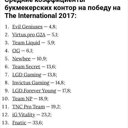
букмекерских контор на победу на
The International 2017:
Evil Geniuses
— 4,8;
Virtus.pro G2A
— 5,1;
Team Liquid
— 5,9;
OG
— 6,1;
Newbee
— 10,9;
Team Secret
— 13,6;
LGD Gaming
— 13,8;
Invictus Gaming
— 14,8;
LGD.Forever Young
— 17,8;
Team NP
— 18,9;
TNC Pro Team
— 19,2;
iG Vitality
— 23,2;
Fnatic
— 33,6;