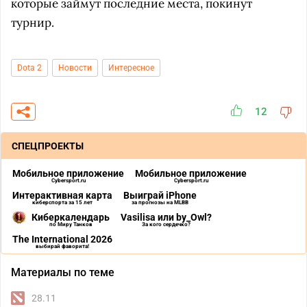
которые займут последние места, покинут
турнир.
Dota 2
Новости
Интересное
12
СПЕЦПРОЕКТЫ
Мобильное приложение
Мобильное приложение
Cybersport.ru
Cybersport.ru
Интерактивная карта
Выиграй iPhone
киберспорта за 15 лет
за прогнозы на MLBB
Киберкалендарь
Vasilisa или by_Owl?
по Миру Танков
За кого сердечко?
The International 2026
выбирай фаворита!
Материалы по теме
28.11