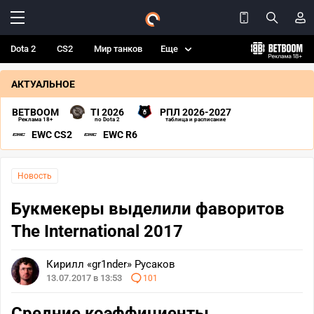
Dota 2
CS2
Мир танков
Еще
АКТУАЛЬНОЕ
BETBOOM
TI 2026
РПЛ 2026-2027
Реклама 18+
по Dota 2
таблица и расписание
EWC CS2
EWC R6
Новость
Букмекеры выделили фаворитов
The International 2017
Кирилл «gr1nder» Русаков
13.07.2017 в 13:53
101
Средние коэффициенты