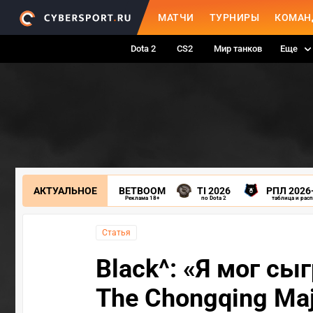
МАТЧИ
ТУРНИРЫ
КОМАН
Dota 2
CS2
Мир танков
Еще
АКТУАЛЬНОЕ
BETBOOM
TI 2026
РПЛ 2026
Реклама 18+
по Dota 2
таблица и рас
Статья
Black^: «Я мог сыг
The Chongqing Ma