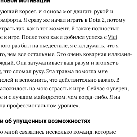
 новой мотивации
ющий корсет, и я снова мог двигать рукой и
мфорта. Я сразу же начал играть в Dota 2, потому
грать так, как в тот момент. Я также полностью
 игре. После того как я добился успеха с
Vici
ого раз был на пьедестале, я стал думать, что я
о, чем все остальные. Это очень коварная иллюзия-
ждый. Она затуманивает ваш разум и вгоняет в
д, что сломал руку. Эта травма помогла мне
ыслей и вспомнить, что действительно важно. В
аложилось на мою страсть к игре. Сейчас я уверен,
е и с лучшим майндсетом, чем когда-либо. Я на
ь на профессиональном уровне».
r и об упущенных возможностях
о мной связались несколько команд, которые