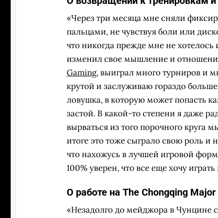
О возвращении к тренировкам и
«Через три месяца мне сняли фиксиру
пальцами, не чувствуя боли или диско
что никогда прежде мне не хотелось и
изменил свое мышление и отношение к
Gaming
, выиграл много турниров и мн
крутой и заслуживаю гораздо большег
ловушка, в которую может попасть ка
застой. В какой-то степени я даже ра
вырваться из того порочного круга м
итоге это тоже сыграло свою роль и н
что нахожусь в лучшей игровой форм
100% уверен, что все еще хочу играт
О работе на The Chongqing Majo
«Незадолго до мейджора в Чунцине с