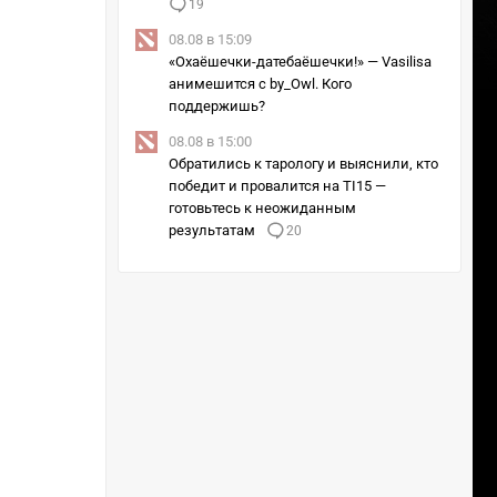
19
08.08 в 15:09
«Охаёшечки-датебаёшечки!» — Vasilisa
анимешится с by_Owl. Кого
поддержишь?
08.08 в 15:00
Обратились к тарологу и выяснили, кто
победит и провалится на TI15 —
готовьтесь к неожиданным
результатам
20