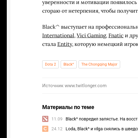
уверенности и мотивации появилось 
сгораю от нетерпения, чтобы получит
Black^ выступает на профессионально
International
,
Vici Gaming
,
Fnatic
и дру
стала
Entity
, которую немецкий игрок
Dota 2
Black^
The Chongqing Major
Источник
www.twitlonger.com
Материалы по теме
11.09
Black^ повредил запястье. На восст
24.12
Loda, Black^ и vilga снялись в шв