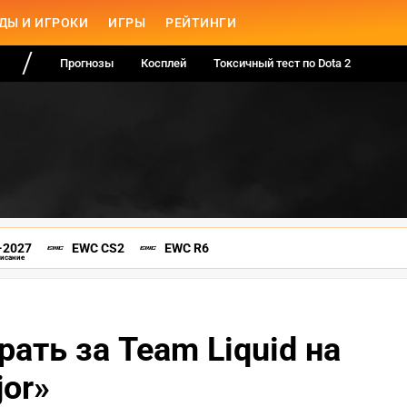
ДЫ И ИГРОКИ
ИГРЫ
РЕЙТИНГИ
Прогнозы
Косплей
Токсичный тест по Dota 2
-2027
EWC CS2
EWC R6
писание
рать за Team Liquid на
jor»