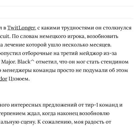
СКАЧАТЬ НА
СК
ЙТИ
ВЫБРАТЬ
ANDROID
л в
TwitLonger
, с какими трудностями он столкнулся
rcuit. По словам немецкого игрока, возобновить
на лечение которой ушло несколько месяцев.
ропустил отборочные на третий мейджор из-за
Major. Black^ отметил, что он мог стать стендином
о менеджеры команды просто не подумали об этом
dor
Цзэюем.
много интересных предложений от тир-1 команд и
етерпением ждал, когда наконец возобновлю
альную сцену. К сожалению, моя радость от