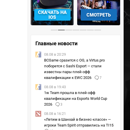
АЧАТЬ НА
СМОТРЕТЬ
УЧАСТВОВАТЬ
IOS
Главные новости
08.08 в 20:29
BCGame сразится с OG, а Virtus.pro
поборется с Sashi Esport — стали
известны пары плей-офф
квалификации к EWC 2026
7
08.08 в 19:43
1w Team прошла в плей-офф
квалификации на Esports World Cup
2026
3
08.08 в 16:21
«Летим в Шанхай в бизнес-классе» —
игроки Team Spirit отправились на TI15