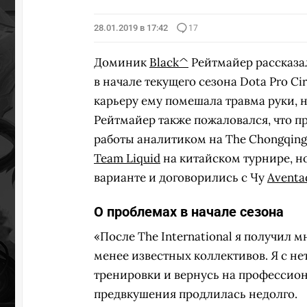
28.01.2019 в 17:42
17
ПЕРЕ
Доминик
Black^
Рейтмайер рассказа
в начале текущего сезона Dota Pro Ci
карьеру ему помешала травма руки, 
Рейтмайер также пожаловался, что п
работы аналитиком на The Chongqing 
Team Liquid
на китайском турнире, н
варианте и договорились с Чу
Aventa
О проблемах в начале сезона
«После The International я получил 
менее известных коллективов. Я с н
тренировки и вернусь на профессион
предвкушения продлилась недолго.