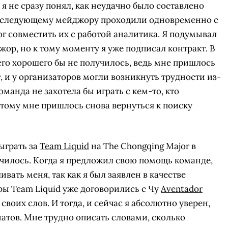
 я не сразу понял, как неудачно было составлено
к следующему мейджору проходили одновременно с
ог совместить их с работой аналитика. Я подумывал
жор, но к тому моменту я уже подписал контракт. В
его хорошего бы не получилось, ведь мне пришлось
 и у организаторов могли возникнуть трудности из-
оманда не захотела бы играть с кем-то, кто
тому мне пришлось снова вернуться к поиску
сыграть за
Team Liquid
на The Chongqing Major в
лучилось. Когда я предложил свою помощь команде,
ивать меня, так как я был заявлен в качестве
ы Team Liquid уже договорились с Чу
Aventador
воих слов. И тогда, и сейчас я абсолютно уверен,
натов. Мне трудно описать словами, сколько