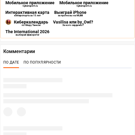
Мобильное приложение
Мобильное приложение
Cybersport.ru
Cybersport.ru
Интерактивная карта
Выиграй iPhone
киберспорта за 15 лет
за прогнозы на MLBB
Киберкалендарь
Vasilisa или by_Owl?
по Миру Танков
За кого сердечко?
The International 2026
выбирай фаворита!
Комментарии
ПО ДАТЕ
ПО ПОПУЛЯРНОСТИ