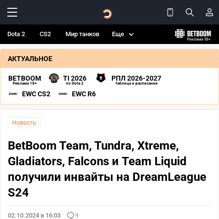
Dota 2
CS2
Мир танков
Еще
АКТУАЛЬНОЕ
BETBOOM
TI 2026
РПЛ 2026-2027
Реклама 18+
по Dota 2
таблица и расписание
EWC CS2
EWC R6
Новость
BetBoom Team, Tundra, Xtreme,
Gladiators, Falcons и Team Liquid
получили инвайты на DreamLeague
S24
02.10.2024 в 16:03
9