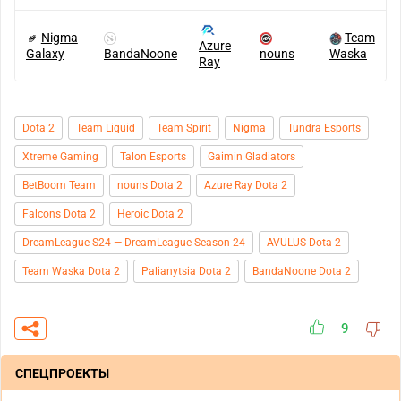
Nigma
Team
Azure
Galaxy
BandaNoone
nouns
Waska
Ray
Dota 2
Team Liquid
Team Spirit
Nigma
Tundra Esports
Xtreme Gaming
Talon Esports
Gaimin Gladiators
BetBoom Team
nouns Dota 2
Azure Ray Dota 2
Falcons Dota 2
Heroic Dota 2
DreamLeague S24 — DreamLeague Season 24
AVULUS Dota 2
Team Waska Dota 2
Palianytsia Dota 2
BandaNoone Dota 2
9
СПЕЦПРОЕКТЫ