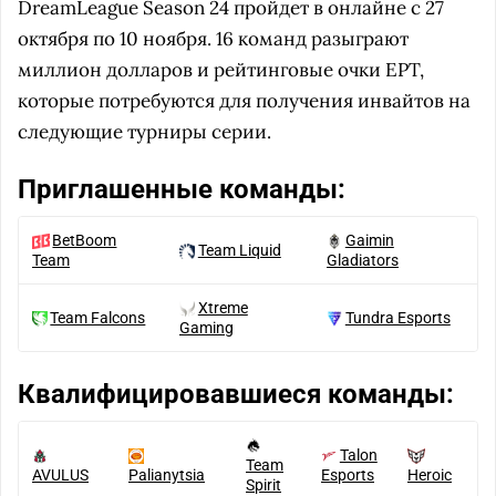
DreamLeague Season 24 пройдет в онлайне с 27
октября по 10 ноября. 16 команд разыграют
миллион долларов и рейтинговые очки EPT,
которые потребуются для получения инвайтов на
следующие турниры серии.
Приглашенные команды:
BetBoom
Gaimin
Team Liquid
Team
Gladiators
Xtreme
Team Falcons
Tundra Esports
Gaming
Квалифицировавшиеся команды:
Talon
Team
AVULUS
Palianytsia
Esports
Heroic
Spirit