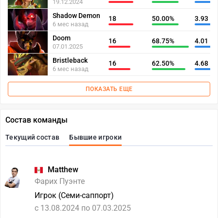
19.12.2024
Shadow Demon
18
50.00%
3.93
6 мес назад
Doom
16
68.75%
4.01
07.01.2025
Bristleback
16
62.50%
4.68
6 мес назад
ПОКАЗАТЬ ЕЩЕ
Состав команды
Текущий состав
Бывшие игроки
Matthew
Фарих Пуэнте
Игрок (Семи-саппорт)
c 13.08.2024 по 07.03.2025