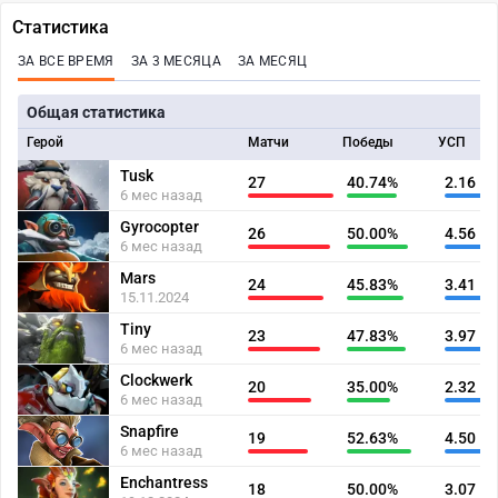
Статистика
ЗА ВСЕ ВРЕМЯ
ЗА 3 МЕСЯЦА
ЗА МЕСЯЦ
Общая статистика
Герой
Матчи
Победы
УСП
Tusk
27
40.74%
2.16
6 мес назад
Gyrocopter
26
50.00%
4.56
6 мес назад
Mars
24
45.83%
3.41
15.11.2024
Tiny
23
47.83%
3.97
6 мес назад
Clockwerk
20
35.00%
2.32
6 мес назад
Snapfire
19
52.63%
4.50
6 мес назад
Enchantress
18
50.00%
3.07