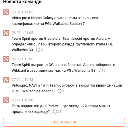
Новости команды
20.01 в 19:05
Virtus.pro и Nigma Galaxy приглашены в закрытую
квалификацию на PGL Wallachia Season 7
08.03 в 21:05
Team Spirit против Gladiators, Team Liquid против Aurora —
определились пары второго раунда группового этапа PGL
Wallachia S3
2
06.03 в 15:35
Team Spirit сыграет с OG, а новый состав Aurora поборется с
Wildcard в стартовых матчах на PGL Wallachia S3
6
27.12 в 10:43
Virtus.pro, NAVI и 1win Team сыграют в закрытой квалификации
к PGL Wallachia Season 3
7
22.11 в 18:30
Пять вариантов для Parker — где звездный керри может
продолжить карьеру?
23
ВСЕ НОВОСТИ