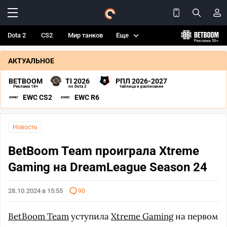
Dota 2
CS2
Мир танков
Еще
АКТУАЛЬНОЕ
BETBOOM
TI 2026
РПЛ 2026-2027
Реклама 18+
по Dota 2
таблица и расписание
EWC CS2
EWC R6
Новость
BetBoom Team проиграла Xtreme
Gaming на DreamLeague Season 24
28.10.2024 в 15:55
90
BetBoom Team
уступила
Xtreme Gaming
на первом