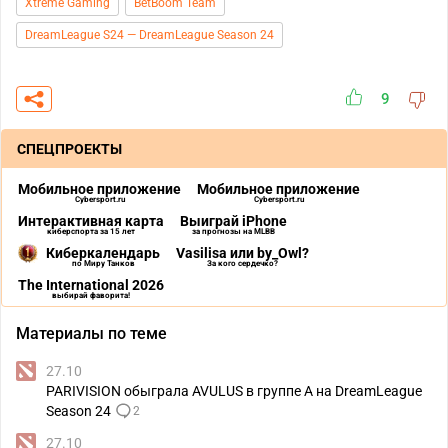
Xtreme Gaming
BetBoom Team
DreamLeague S24 — DreamLeague Season 24
9
СПЕЦПРОЕКТЫ
Мобильное приложение
Мобильное приложение
Cybersport.ru
Cybersport.ru
Интерактивная карта
Выиграй iPhone
киберспорта за 15 лет
за прогнозы на MLBB
Киберкалендарь
Vasilisa или by_Owl?
по Миру Танков
За кого сердечко?
The International 2026
выбирай фаворита!
Материалы по теме
27.10
PARIVISION обыграла AVULUS в группе А на DreamLeague
Season 24
2
27.10