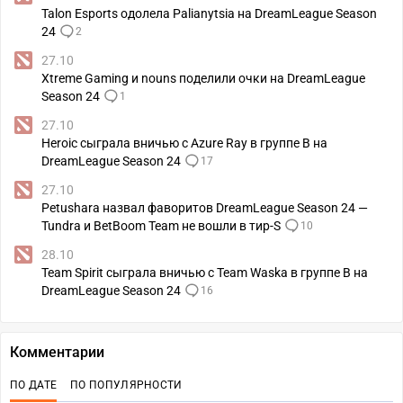
Talon Esports одолела Palianytsia на DreamLeague Season
24
2
27.10
Xtreme Gaming и nouns поделили очки на DreamLeague
Season 24
1
27.10
Heroic сыграла вничью с Azure Ray в группе B на
DreamLeague Season 24
17
27.10
Petushara назвал фаворитов DreamLeague Season 24 —
Tundra и BetBoom Team не вошли в тир-S
10
28.10
Team Spirit сыграла вничью с Team Waska в группе В на
DreamLeague Season 24
16
Комментарии
ПО ДАТЕ
ПО ПОПУЛЯРНОСТИ