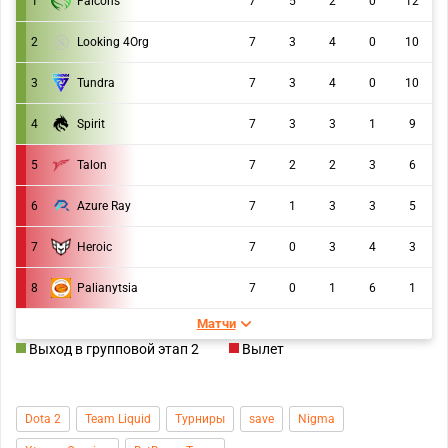
1
Falcons
7
5
2
0
12
2
Looking 4Org
7
3
4
0
10
3
Tundra
7
3
4
0
10
4
Spirit
7
3
3
1
9
5
Talon
7
2
2
3
6
6
Azure Ray
7
1
3
3
5
7
Heroic
7
0
3
4
3
8
Palianytsia
7
0
1
6
1
Матчи
Выход в групповой этап 2
Вылет
Dota 2
Team Liquid
Турниры
save
Nigma