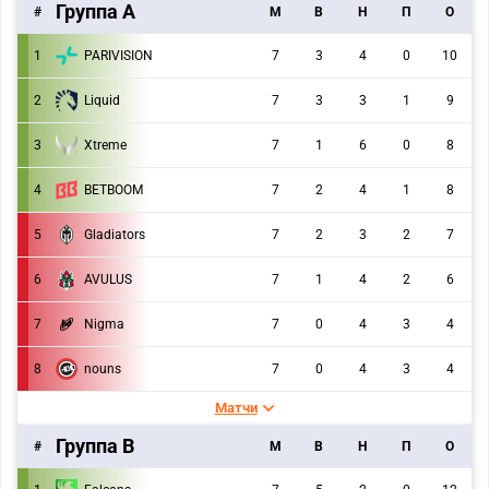
Группа A
#
M
В
Н
П
О
1
PARIVISION
7
3
4
0
10
2
Liquid
7
3
3
1
9
3
Xtreme
7
1
6
0
8
4
BETBOOM
7
2
4
1
8
5
Gladiators
7
2
3
2
7
6
AVULUS
7
1
4
2
6
7
Nigma
7
0
4
3
4
8
nouns
7
0
4
3
4
Матчи
Группа B
#
M
В
Н
П
О