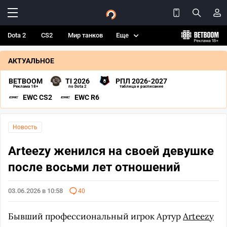
Dota 2
CS2
Мир танков
Еще
АКТУАЛЬНОЕ
BETBOOM
TI 2026
РПЛ 2026-2027
Реклама 18+
по Dota 2
таблица и расписание
EWC CS2
EWC R6
Новость
Arteezy женился на своей девушке
после восьми лет отношений
03.06.2026 в 10:58
40
Бывший профессиональный игрок Артур
Arteezy