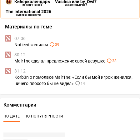
Киберкалендарь
Vasilisa или by_Owl?
по Миру Танков
За кого сердечко?
The International 2026
выбирай фаворита!
Материалы по теме
07.06
Noticed женился
39
30.12
Malr1ne сделал предложение своей девушке
38
31.12
Korb3n о помолвке Malr1ne: «Если бы мой игрок женился,
ничего плохого бы не видел»
14
Комментарии
ПО ДАТЕ
ПО ПОПУЛЯРНОСТИ