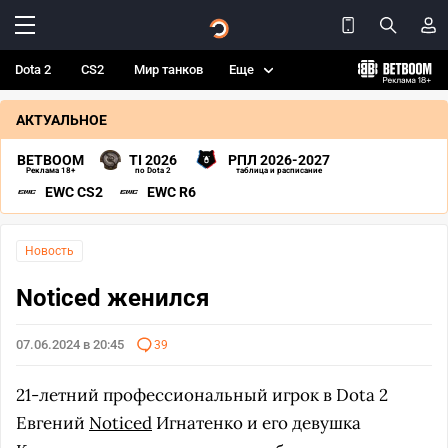
Dota 2
CS2
Мир танков
Еще
АКТУАЛЬНОЕ
BETBOOM
TI 2026
РПЛ 2026-2027
Реклама 18+
по Dota 2
таблица и расписание
EWC CS2
EWC R6
Новость
Noticed женился
07.06.2024 в 20:45
39
21-летний профессиональный игрок в Dota 2
Евгений
Noticed
Игнатенко и его девушка