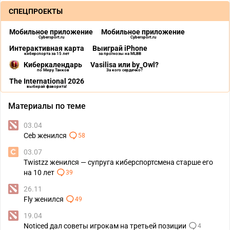
СПЕЦПРОЕКТЫ
Мобильное приложение
Мобильное приложение
Cybersport.ru
Cybersport.ru
Интерактивная карта
Выиграй iPhone
киберспорта за 15 лет
за прогнозы на MLBB
Киберкалендарь
Vasilisa или by_Owl?
по Миру Танков
За кого сердечко?
The International 2026
выбирай фаворита!
Материалы по теме
03.04
Ceb женился
58
03.07
Twistzz женился — супруга киберспортсмена старше его
на 10 лет
39
26.11
Fly женился
49
19.04
Noticed дал советы игрокам на третьей позиции
4