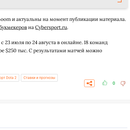
Boom и актуальны на момент публикации материала.
букмекеров
на
Cybersport.ru
.
 с 23 июля по 24 августа в онлайне. 18 команд
е $250 тыс. С результатами матчей можно
орт Dota 2
Ставки и прогнозы
0
СКАЧАТЬ НА
ЕРЕЙТИ
ВЫБРАТЬ
ANDROID