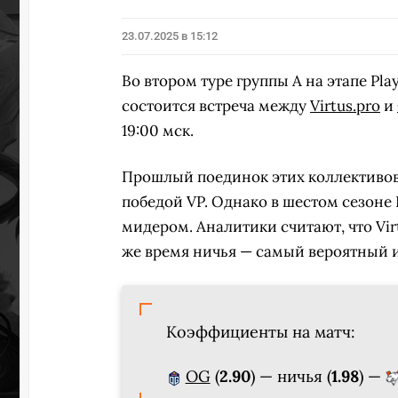
23.07.2025 в 15:12
Во втором туре группы А на этапе Pla
состоится встреча между
Virtus.pro
и
19:00 мск.
Прошлый поединок этих коллективов,
победой VP. Однако в шестом сезоне 
мидером. Аналитики считают, что Virt
же время ничья — самый вероятный и
Коэффициенты на матч:
OG
(
2.90
) — ничья (
1.98
) —