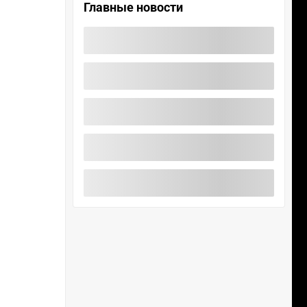
Главные новости