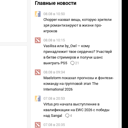
Главные новости
08.08 в 10:50
Chopper назвал вещь, которую зрители
зря романтизируют в жизни про-
игроков
08.08 в 10:15
Vasilisa или by_Owl — кому
принадлежит твое сердечко? Участвуй
в битве стримеров и получи шанс
выиграть PS5
21
08.08 в 09:34
Maelstorm показал прогнозы и фэнтези-
команду на групповой этап The
International 2026
07.08 в 20:53
Virtus.pro начала выступление в
квалификации на EWC 2026 с победы
над Sangal
4
07.08 в 20:35