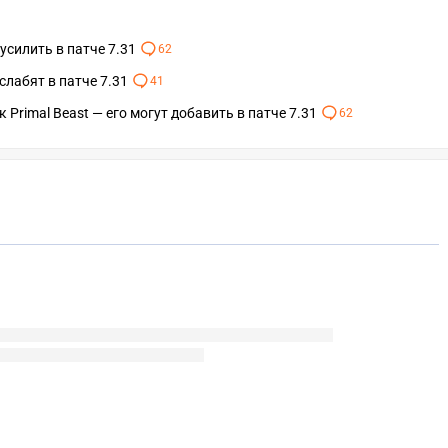
усилить в патче 7.31
62
слабят в патче 7.31
41
 Primal Beast — его могут добавить в патче 7.31
62