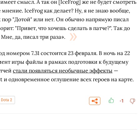
 имеет смысл. А так он [IceFrog] же не будет смотреть
мнение. IceFrog как делает? Ну, я не знаю вообще,
х пор "Дотой" или нет. Он обычно напрямую писал
рит: "Привет, что хочешь сделать в патче?". Так до
 Мне, да, писал три раза».
д номером 7.31 состоится 23 февраля. В ночь на 22
иент игры файлы в рамках подготовки к будущему
атчей
стали появляться необычные эффекты
—
t и одновременное оглушение всех героев на карте.
 Dota 2
-1
СКАЧАТЬ НА
СК
ЙТИ
ВЫБРАТЬ
ANDROID