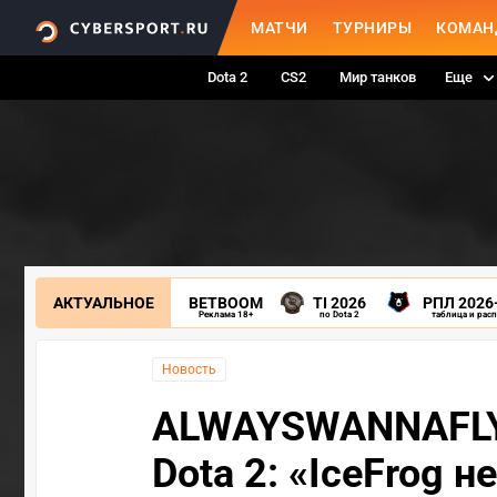
МАТЧИ
ТУРНИРЫ
КОМАН
Dota 2
CS2
Мир танков
Еще
АКТУАЛЬНОЕ
BETBOOM
TI 2026
РПЛ 2026
Реклама 18+
по Dota 2
таблица и рас
Новость
ALWAYSWANNAFLY 
Dota 2: «IceFrog 