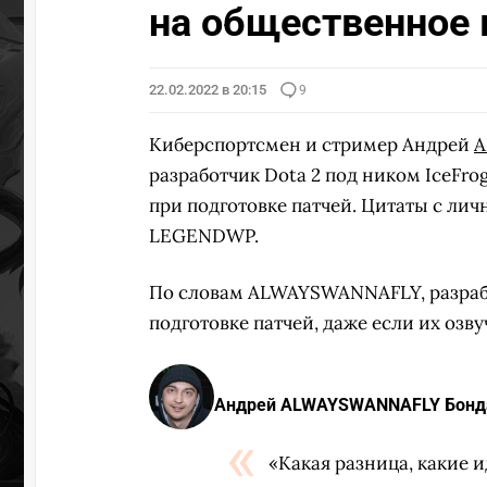
на общественное 
22.02.2022 в 20:15
9
Киберспортсмен и стример Андрей
A
разработчик Dota 2 под ником IceFr
при подготовке патчей. Цитаты с ли
LEGENDWP.
По словам ALWAYSWANNAFLY, разрабо
подготовке патчей, даже если их оз
Андрей ALWAYSWANNAFLY Бонд
«Какая разница, какие и