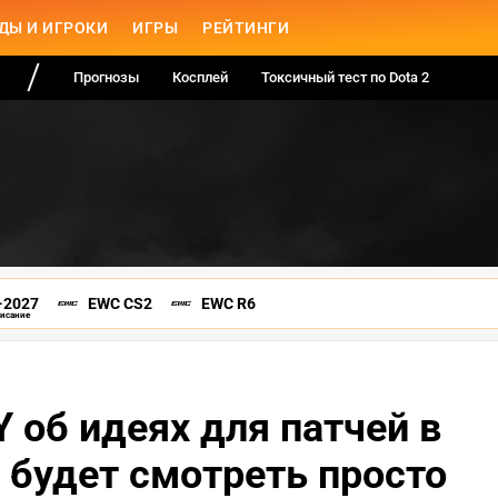
ДЫ И ИГРОКИ
ИГРЫ
РЕЙТИНГИ
Прогнозы
Косплей
Токсичный тест по Dota 2
-2027
EWC CS2
EWC R6
писание
об идеях для патчей в
не будет смотреть просто