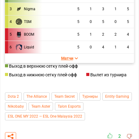
3
Nigma
5
1
3
1
5
4
TSM
5
0
5
0
5
5
BOOM
5
1
2
2
4
6
Liquid
5
0
4
1
4
Матчи
Выход в верхнюю сетку плей-офф
Выход в нижнюю сетку плей-офф
Вылет из турнира
Dota 2
The Alliance
Team Secret
Турниры
Entity Gaming
Nikobaby
Team Aster
Talon Esports
ESL ONE MY 2022 — ESL One Malaysia 2022
2