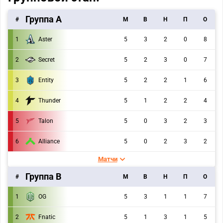
Группа А
#
M
В
Н
П
О
1
Aster
5
3
2
0
8
2
Secret
5
2
3
0
7
3
Entity
5
2
2
1
6
4
Thunder
5
1
2
2
4
5
Talon
5
0
3
2
3
6
Alliance
5
0
2
3
2
Матчи
Группа B
#
M
В
Н
П
О
1
OG
5
3
1
1
7
2
Fnatic
5
1
3
1
5