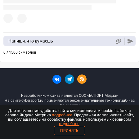
Напиши, что думаешь
0 / 1500 символов
Разработчиком сайта является ООО «ЕСПОРТ Медиа»
На сайте cybersport.ru применяются рекомендательные технологии
О нас
Документы
Для повышения удобства сайта мы используем cookie-файлы и
сервис Яндекс.Метрика
подробнее
. Продолжая использовать сайт,
© ООО «Киберспорт.ру» — Все права защищены
вы соглашаетесь на обработку файлов, используемых сервисом
подробнее
.
18+
ПРИНЯТЬ
ООО «Киберспорт.ру». Свидетельство о регистрации средств массовой