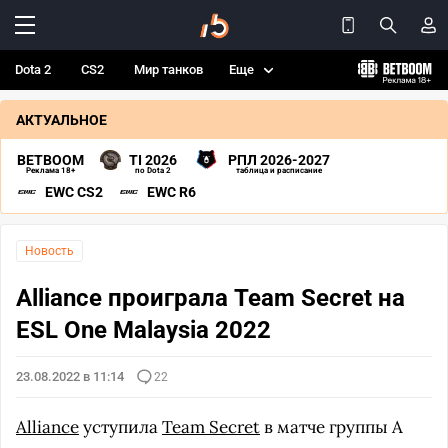
Dota 2
CS2
Мир танков
Еще
АКТУАЛЬНОЕ
BETBOOM
TI 2026
РПЛ 2026-2027
Реклама 18+
по Dota 2
таблица и расписание
EWC CS2
EWC R6
Новость
Alliance проиграла Team Secret на
ESL One Malaysia 2022
23.08.2022 в 11:14
22
Alliance
уступила
Team Secret
в матче группы А