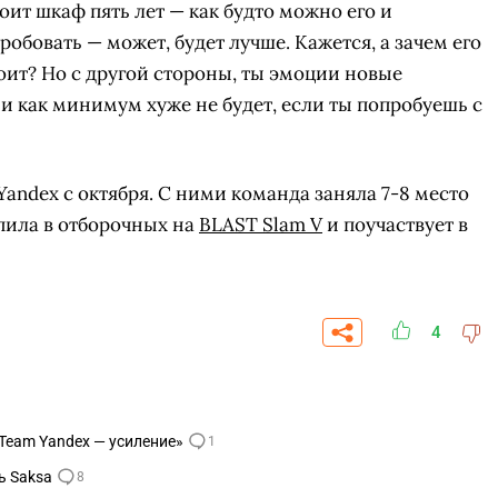
стоит шкаф пять лет — как будто можно его и
робовать — может, будет лучше. Кажется, а зачем его
тоит? Но с другой стороны, ты эмоции новые
 и как минимум хуже не будет, если ты попробуешь с
andex с октября. С ними команда заняла 7-8 место
упила в отборочных на
BLAST Slam V
и поучаствует в
4
СКАЧАТЬ НА
СК
ОВАТЬ
ЗАБРАТЬ
ANDROID
в Team Yandex — усиление»
1
ь Saksa
8