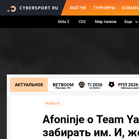
МАТЧИ
ТУРНИРЫ
КОМАН
Dota 2
CS2
Мир танков
Еще
АКТУАЛЬНОЕ
BETBOOM
TI 2026
РПЛ 2026
Реклама 18+
по Dota 2
таблица и рас
Новость
Afoninje о Team Ya
забирать им. И, ж