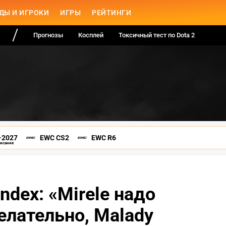
ДЫ И ИГРОКИ
ИГРЫ
РЕЙТИНГИ
Прогнозы
Косплей
Токсичный тест по Dota 2
-2027
EWC CS2
EWC R6
писание
ndex: «Mirele надо
елательно, Malady