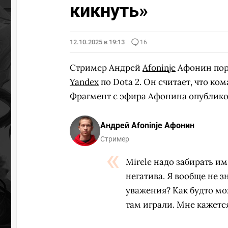
кикнуть»
12.10.2025 в 19:13
16
Стример Андрей
Afoninje
Афонин пора
Yandex
по Dota 2. Он считает, что к
Фрагмент с эфира Афонина опублико
Андрей Afoninje Афонин
Стример
Mirele надо забирать им
негатива. Я вообще не з
уважения? Как будто мо
там играли. Мне кажется