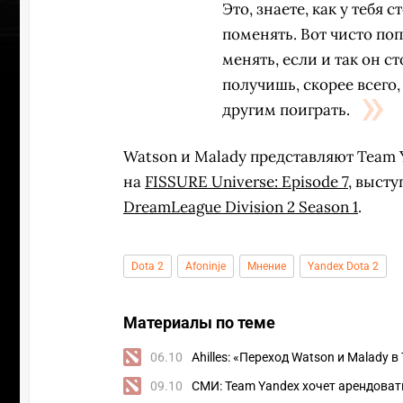
Это, знаете, как у тебя 
поменять. Вот чисто поп
менять, если и так он с
получишь, скорее всего,
другим поиграть.
Watson и Malady представляют Team Y
на
FISSURE Universe: Episode 7
, выст
DreamLeague Division 2 Season 1
.
Dota 2
Afoninje
Мнение
Yandex Dota 2
Материалы по теме
УЧАСТВ
06.10
Ahilles: «Переход Watson и Malady 
09.10
СМИ: Team Yandex хочет арендоват