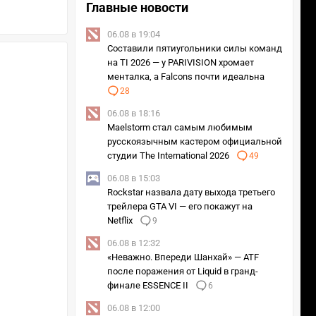
Главные новости
06.08 в 19:04
Составили пятиугольники силы команд
на TI 2026 — у PARIVISION хромает
менталка, а Falcons почти идеальна
28
06.08 в 18:16
Maelstorm стал самым любимым
русскоязычным кастером официальной
студии The International 2026
49
06.08 в 15:03
Rockstar назвала дату выхода третьего
трейлера GTA VI — его покажут на
Netflix
9
06.08 в 12:32
«Неважно. Впереди Шанхай» — ATF
после поражения от Liquid в гранд-
финале ESSENCE II
6
06.08 в 12:00