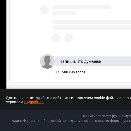
Напиши, что думаешь
0 / 1500 символов
Для повышения удобства сайта мы используем cookie-файлы и сер
сервисом
подробнее
.
Разработчиком сайта является ООО «Е
ООО «Киберспорт.ру». Свиде
выдано Федеральной службой по надзору в сфере связи, информационн