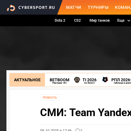
МАТЧИ
ТУРНИРЫ
КОМАН
Dota 2
CS2
Мир танков
Еще
АКТУАЛЬНОЕ
BETBOOM
TI 2026
РПЛ 2026
Реклама 18+
по Dota 2
таблица и рас
Новость
СМИ: Team Yandex
09.10.2025 в 17:46
8