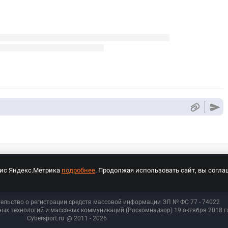
вис Яндекс.Метрика
подробнее
. Продолжая использовать сайт, вы согла
СПОРТ Медиа»
На сайте cybersport.ru применяются рекомендательные техноло
тельство о регистрации средств массовой информации ЭЛ № ФС 77 - 74
022
ых технологий и массовых коммуникаций (Роскомнадзор) 19 октября 2018 го
Cybersport.ru
@ 2011 - 2026