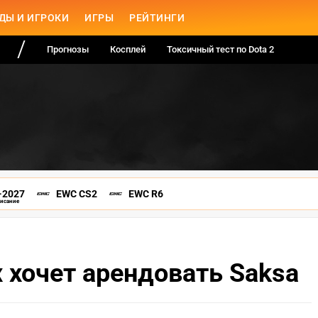
ДЫ И ИГРОКИ
ИГРЫ
РЕЙТИНГИ
Прогнозы
Косплей
Токсичный тест по Dota 2
-2027
EWC CS2
EWC R6
писание
 хочет арендовать Saksa