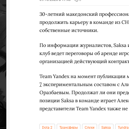
30-летний македонский профессиона
продолжить карьеру в команде из СН
собственные источники.
По информации журналистов, Saksa 
клуб ведет переговоры об аренде игр
организацией действующий контракт, 
Team Yandex на момент публикации 
7
экспериментальным составом с А
Оразбаевым. Продолжат ли они предс
позиции Saksa в команде играет Але
представители Team Yandex также не
Dota 2
Трансферы
Слухи
Saksa
Tundra