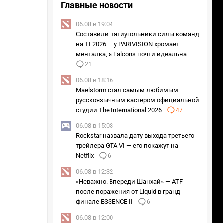
Главные новости
06.08 в 19:04
Составили пятиугольники силы команд
на TI 2026 — у PARIVISION хромает
менталка, а Falcons почти идеальна
21
06.08 в 18:16
Maelstorm стал самым любимым
русскоязычным кастером официальной
студии The International 2026
47
06.08 в 15:03
Rockstar назвала дату выхода третьего
трейлера GTA VI — его покажут на
Netflix
6
06.08 в 12:32
«Неважно. Впереди Шанхай» — ATF
после поражения от Liquid в гранд-
финале ESSENCE II
6
06.08 в 12:00