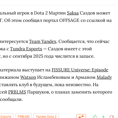
льный игрок в Dota 2 Мартин
Saksa
Саздов может
Г. Об этом сообщил портал OFFSAGE со ссылкой на
интересуется
Team Yandex
. Сообщается, что сейчас
ока с
Tundra Esports
— Саздов имеет с этой
но с сентября 2025 года числится в запасе.
материала выступает на
FISSURE Universe: Episode
лимжаном
Watson
Исламбековым и Арманом
Malady
тавлять клуб в будущем, пока неизвестно. На
ксей
PRBLMS
Паршуков, о планах заменить которого
 сообщали.
 Esports
PRBLMS
Yandex Dota 2
2