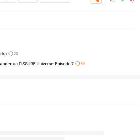
ndra
23
ndex на FISSURE Universe: Episode 7
34
СКАЧАТЬ НА
СК
ОВАТЬ
ЗАБРАТЬ
ANDROID