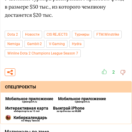
в размере $50 тыс., из которого чемпиону
достанется $20 тыс.
Dota 2
Новости
CIS REJECTS
Турниры
FTM.Winstrike
Nemiga
Gambit-2
V-Gaming
Hydra
Winline Dota 2 Champions League Season 7
2
СПЕЦПРОЕКТЫ
Мобильное приложение
Мобильное приложение
Cybersport.ru
Cybersport.ru
Интерактивная карта
Выиграй iPhone
киберспорта за 15 лет
за прогнозы на MLBB
Киберкалендарь
по Миру Танков
Материалы по теме