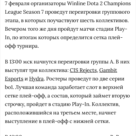
7 февраля организаторы Winline Dota 2 Champions
League Season 7 проведут переигровки группового
этапа, в которых поучаствуют шесть коллективов.
Вечером того же дня пройдут матчи стадии Play-
In, по итогам которых определится сетка плей-
офф турнира.
В 13:00 мск начнутся переигровки группы A. В них
выступят три коллектива:
CIS Rejects
,
Gambit
Esports
и
Hydra
. Ростеры проведут по две серии
bo1. Лучшая команда заработает слот в верхней
сетке плей-офф, а состав, который займет вторую
строчку, пройдет в стадию Play-In. Коллектив,
расположившийся на третьем месте, начнет
выступление в плей-офф с нижней сетки.