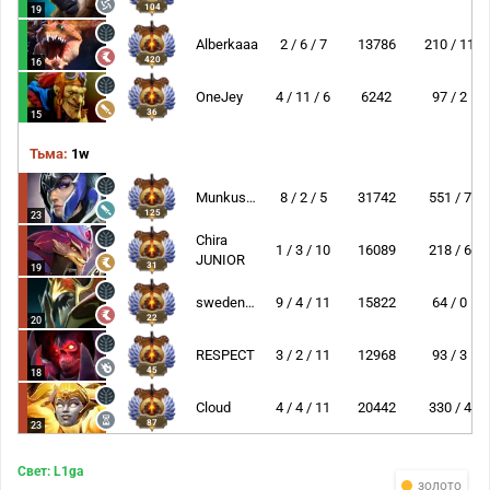
104
19
Alberkaaa
2 / 6 / 7
13786
210 / 11
420
16
OneJey
4 / 11 / 6
6242
97 / 2
36
15
Тьма:
1w
Munkushi~
8 / 2 / 5
31742
551 / 7
125
23
Chira
1 / 3 / 10
16089
218 / 6
JUNIOR
31
19
swedenstrong
9 / 4 / 11
15822
64 / 0
22
20
RESPECT
3 / 2 / 11
12968
93 / 3
45
18
Cloud
4 / 4 / 11
20442
330 / 4
87
23
Свет: L1ga
золото