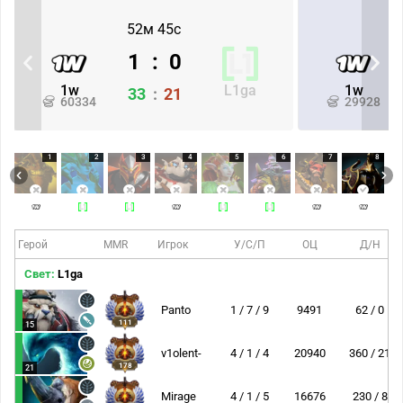
52м 45с
1
:
0
1w
L1ga
1w
33
:
21
60334
29928
1
2
3
4
5
6
7
8
Герой
MMR
Игрок
У/С/П
ОЦ
Д/Н
Свет:
L1ga
Panto
1 / 7 / 9
9491
62 / 0
111
15
v1olent-
4 / 1 / 4
20940
360 / 21
178
21
Mirage
4 / 1 / 5
16676
230 / 8