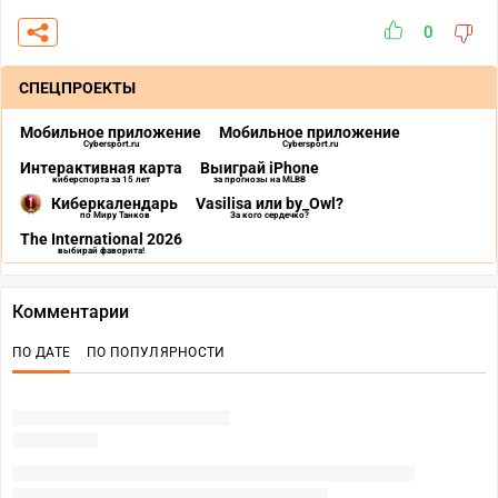
0
СПЕЦПРОЕКТЫ
Мобильное приложение
Мобильное приложение
Cybersport.ru
Cybersport.ru
Интерактивная карта
Выиграй iPhone
киберспорта за 15 лет
за прогнозы на MLBB
Киберкалендарь
Vasilisa или by_Owl?
по Миру Танков
За кого сердечко?
The International 2026
выбирай фаворита!
Комментарии
ПО ДАТЕ
ПО ПОПУЛЯРНОСТИ