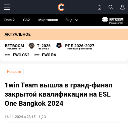
Dota 2
CS2
Мир танков
Еще
АКТУАЛЬНОЕ
BETBOOM
TI 2026
РПЛ 2026-2027
Реклама 18+
по Dota 2
таблица и расписание
EWC CS2
EWC R6
Новость
1win Team вышла в гранд-финал
закрытой квалификации на ESL
One Bangkok 2024
16.11.2024 в 23:15
3