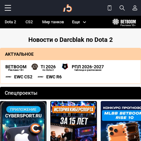
Dota 2
CS2
Мир танков
Еще
Новости о Darcblak по Dota 2
АКТУАЛЬНОЕ
BETBOOM
TI 2026
РПЛ 2026-2027
Реклама 18+
по Dota 2
таблица и расписание
EWC CS2
EWC R6
Спецпроекты
‹
›