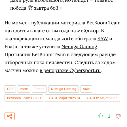
дали руля небольшого, но пойдет — главное
победа 🏆 завтра бо3
На момент публикации материала BetBoom Team
находится в шаге от выхода на мейджор. В
квалификации команда zorte обыграла
SAW
и
Fnatic, а также уступила
Nemiga Gaming
.
Противник BetBoom Team в следующем раунде
отборочных пока неизвестен. Следить за ходом
матчей можно
в репортаже Cybersport.ru
.
CS2
zorte
Fnatic
Nemiga Gaming
sAw
BetBoom Team CS:GO
BLAST Major 2025 CQ — BLAST.tv Major 2025
2