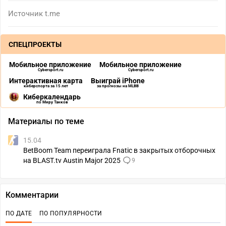
Источник
t.me
СПЕЦПРОЕКТЫ
Мобильное приложение
Мобильное приложение
Cybersport.ru
Cybersport.ru
Интерактивная карта
Выиграй iPhone
киберспорта за 15 лет
за прогнозы на MLBB
Киберкалендарь
по Миру Танков
Материалы по теме
15.04
BetBoom Team переиграла Fnatic в закрытых отборочных
на BLAST.tv Austin Major 2025
9
Комментарии
ПО ДАТЕ
ПО ПОПУЛЯРНОСТИ