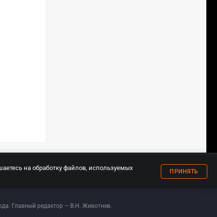
18+
шаетесь на обработку файлов, используемых
ПРИНЯТЬ
гии
О нас
Документы
© ООО «Киберспорт.ру» — Все права защищены
да. Главный редактор — В.Н. Животнев.