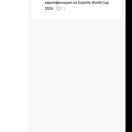
квалификации на Esports World Cup
2026
11