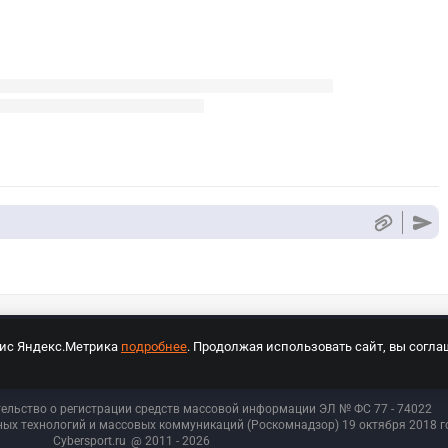
вис Яндекс.Метрика
подробнее
. Продолжая использовать сайт, вы согла
СПОРТ Медиа»
На сайте cybersport.ru применяются рекомендательные техноло
тельство о регистрации средств массовой информации ЭЛ № ФС 77 - 74
022
ых технологий и массовых коммуникаций (Роскомнадзор) 19 октября 2018 го
Cybersport.ru
@ 2011 - 2026