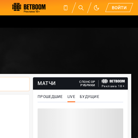
ВОЙТИ
СПОНСОР
МАТЧИ
РУБРИКИ
Реклама 18+
ПРОШЕДШИЕ
LIVE
БУДУЩИЕ