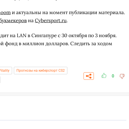
Boom
и актуальны на момент публикации материала.
букмекеров
на
Cybersport.ru
.
одит на LAN в Сингапуре с 30 октября по 3 ноября.
й фонд в миллион долларов. Следить за ходом
itality
Прогнозы на киберспорт CS2
0
СКАЧАТЬ НА
СК
ОВАТЬ
ЗАБРАТЬ
ANDROID