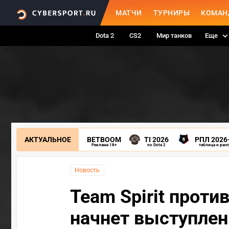
МАТЧИ
ТУРНИРЫ
КОМАН
Dota 2
CS2
Мир танков
Еще
АКТУАЛЬНОЕ
BETBOOM
TI 2026
РПЛ 2026
Реклама 18+
по Dota 2
таблица и рас
Новость
Team Spirit против
начнет выступлен