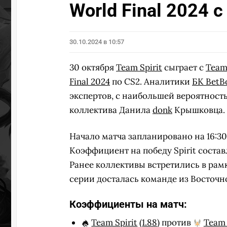
World Final 2024 
30.10.2024 в 10:57
30 октября
Team Spirit
сыграет с
Team 
Final 2024
по CS2. Аналитики
БК Bet
экспертов, с наибольшей вероятност
коллектива Данила
donk
Крышковца.
Начало матча запланировано на 16:30 
Коэффициент на победу Spirit составляе
Ранее коллективы встретились в рам
серии досталась команде из Восточно
Коэффициенты на матч:
Team Spirit
(
1.88
) против
Team 