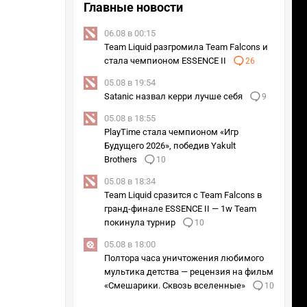
Главные новости
06.08 в 00:15
Team Liquid разгромила Team Falcons и
стала чемпионом ESSENCE II
26
05.08 в 19:54
Satanic назвал керри лучше себя
9
05.08 в 18:55
PlayTime стала чемпионом «Игр
Будущего 2026», победив Yakult
Brothers
10
05.08 в 18:34
Team Liquid сразится с Team Falcons в
гранд-финале ESSENCE II — 1w Team
покинула турнир
10
05.08 в 18:00
Полтора часа уничтожения любимого
мультика детства — рецензия на фильм
«Смешарики. Сквозь вселенные»
10