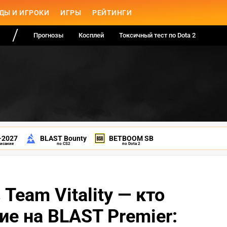
ДЫ И ИГРОКИ
ИГРЫ
РЕЙТИНГИ
Прогнозы
Косплей
Токсичный тест по Dota 2
-2027
BLAST Bounty
BETBOOM SB
писание
по CS2
по Dota 2
 Team Vitality — кто
ие на BLAST Premier: