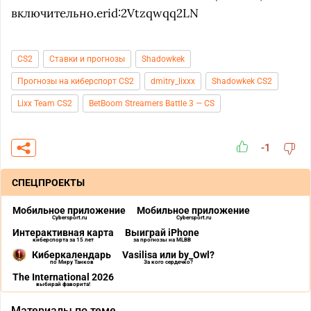
включительно.erid:2Vtzqwqq2LN
CS2
Ставки и прогнозы
Shadowkek
Прогнозы на киберспорт CS2
dmitry_lixxx
Shadowkek CS2
Lixx Team CS2
BetBoom Streamers Battle 3 — CS
-1
СПЕЦПРОЕКТЫ
Мобильное приложение
Мобильное приложение
Cybersport.ru
Cybersport.ru
Интерактивная карта
Выиграй iPhone
киберспорта за 15 лет
за прогнозы на MLBB
Киберкалендарь
Vasilisa или by_Owl?
по Миру Танков
За кого сердечко?
The International 2026
выбирай фаворита!
Материалы по теме