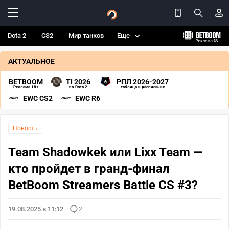
Dota 2
CS2
Мир танков
Еще
АКТУАЛЬНОЕ
BETBOOM
TI 2026
РПЛ 2026-2027
Реклама 18+
по Dota 2
таблица и расписание
EWC CS2
EWC R6
Новость
Team Shadowkek или Lixx Team —
кто пройдет в гранд-финал
BetBoom Streamers Battle CS #3?
19.08.2025 в 11:12
2