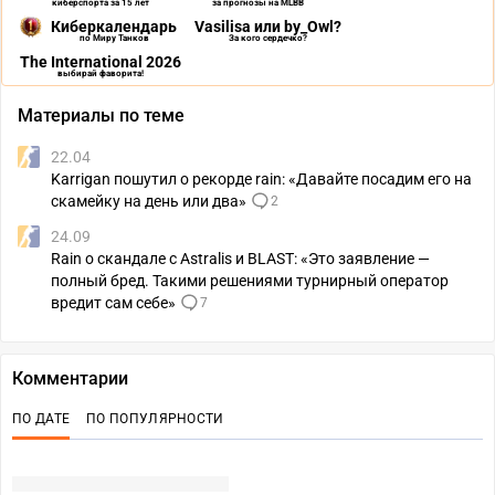
киберспорта за 15 лет
за прогнозы на MLBB
Киберкалендарь
Vasilisa или by_Owl?
по Миру Танков
За кого сердечко?
The International 2026
выбирай фаворита!
Материалы по теме
22.04
Karrigan пошутил о рекорде rain: «Давайте посадим его на
скамейку на день или два»
2
24.09
Rain о скандале с Astralis и BLAST: «Это заявление —
полный бред. Такими решениями турнирный оператор
вредит сам себе»
7
Комментарии
ПО ДАТЕ
ПО ПОПУЛЯРНОСТИ