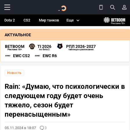
Dota 2
CS2
Мир танков
Еще
АКТУАЛЬНОЕ
BETBOOM
TI 2026
РПЛ 2026-2027
Реклама 18+
по Dota 2
таблица и расписание
EWC CS2
EWC R6
Новость
Rain: «Думаю, что психологически в
следующем году будет очень
тяжело, сезон будет
перенасыщенным»
05.11.2024 в 18:07
3