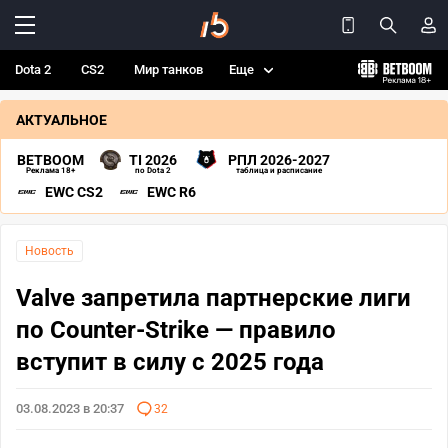
Dota 2
CS2
Мир танков
Еще
АКТУАЛЬНОЕ
BETBOOM
TI 2026
РПЛ 2026-2027
Реклама 18+
по Dota 2
таблица и расписание
EWC CS2
EWC R6
Новость
Valve запретила партнерские лиги
по Counter-Strike — правило
вступит в силу с 2025 года
03.08.2023 в 20:37
32