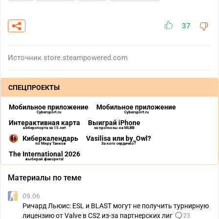
37
Источник
store.steampowered.com
СПЕЦПРОЕКТЫ
Мобильное приложение
Мобильное приложение
Cybersport.ru
Cybersport.ru
Интерактивная карта
Выиграй iPhone
киберспорта за 15 лет
за прогнозы на MLBB
Киберкалендарь
Vasilisa или by_Owl?
по Миру Танков
За кого сердечко?
The International 2026
выбирай фаворита!
Материалы по теме
09.06
Ричард Льюис: ESL и BLAST могут не получить турнирную
лицензию от Valve в CS2 из-за партнерских лиг
23