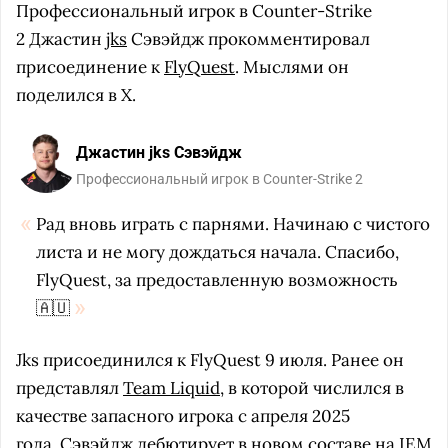
Профессиональный игрок в Counter-Strike
2 Джастин
jks
Сэвэйдж прокомментировал
присоединение к
FlyQuest
. Мыслями он
поделился в X.
Джастин jks Сэвэйдж
Профессиональный игрок в Counter-Strike 2
Рад вновь играть с парнями. Начинаю с чистого
листа и не могу дождаться начала. Спасибо,
FlyQuest, за предоставленную возможность
🇦🇺
Jks присоединился к FlyQuest 9 июля. Ранее он
представлял
Team Liquid
, в которой числился в
качестве запасного игрока с апреля 2025
года. Сэвэйдж дебютирует в новом составе на
IEM