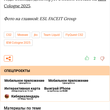
Cologne 2025
.
Фото на главной: ESL FACEIT Group
CS2
Мнение
jks
Team Liquid
FlyQuest CS2
IEM Cologne 2025
2
СПЕЦПРОЕКТЫ
Мобильное приложение
Мобильное приложение
Cybersport.ru
Cybersport.ru
Интерактивная карта
Выиграй iPhone
киберспорта за 15 лет
за прогнозы на MLBB
Киберкалендарь
по Миру Танков
Материалы по теме