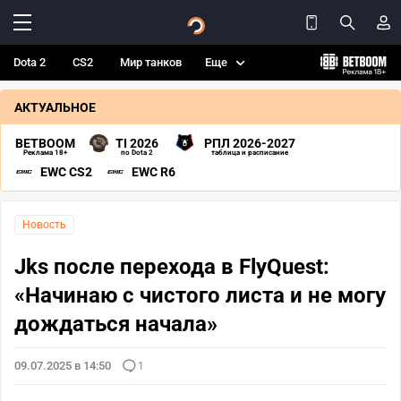
Dota 2
CS2
Мир танков
Еще
АКТУАЛЬНОЕ
BETBOOM
TI 2026
РПЛ 2026-2027
Реклама 18+
по Dota 2
таблица и расписание
EWC CS2
EWC R6
Новость
Jks после перехода в FlyQuest:
«Начинаю с чистого листа и не могу
дождаться начала»
09.07.2025 в 14:50
1