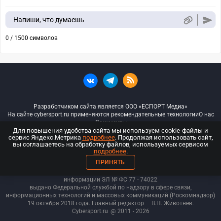
Напиши, что думаешь
0 / 1500 символов
Разработчиком сайта является ООО «ЕСПОРТ Медиа»
На сайте cybersport.ru применяются рекомендательные технологии
О нас
Документы
Для повышения удобства сайта мы используем cookie-файлы и
сервис Яндекс.Метрика
подробнее
. Продолжая использовать сайт,
© ООО «Киберспорт.ру» — Все права защищены
вы соглашаетесь на обработку файлов, используемых сервисом
подробнее
.
18+
ПРИНЯТЬ
ООО «Киберспорт.ру». Свидетельство о регистрации средств массовой
информации ЭЛ № ФС 77 - 74
022
выдано Федеральной службой по надзору в сфере связи,
информационных технологий и массовых коммуникаций (Роскомнадзор)
19 октября 2018 года. Главный редактор — В.Н. Животнев.
Cybersport.ru
@ 2011 - 2026