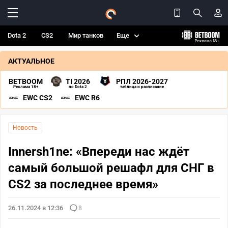
Dota 2
CS2
Мир танков
Еще
АКТУАЛЬНОЕ
BETBOOM
TI 2026
РПЛ 2026-2027
Реклама 18+
по Dota 2
таблица и расписание
EWC CS2
EWC R6
Новость
Innersh1ne: «Впереди нас ждёт
самый большой решафл для СНГ в
CS2 за последнее время»
26.11.2024 в 12:36
8