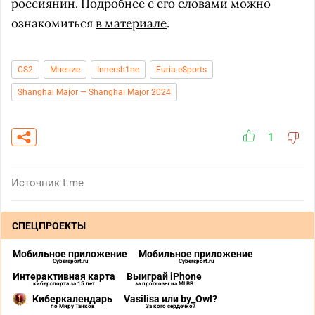
россиянин. Подробнее с его словами можно
ознакомиться
в материале
.
CS2
Мнение
Innersh1ne
Furia eSports
Shanghai Major — Shanghai Major 2024
1
Источник
t.me
СПЕЦПРОЕКТЫ
Мобильное приложение
Мобильное приложение
Cybersport.ru
Cybersport.ru
Интерактивная карта
Выиграй iPhone
киберспорта за 15 лет
за прогнозы на MLBB
Киберкалендарь
Vasilisa или by_Owl?
по Миру Танков
За кого сердечко?