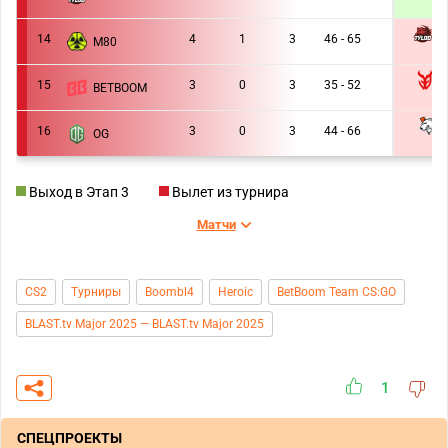
1 :
T
14
4
1
3
46 - 65
M80
0 :
15
3
0
3
35 - 52
BETBOOM
0 :
16
3
0
3
44 - 66
OG
0 :
Выход в Этап 3
Вылет из турнира
Матчи
CS2
Турниры
Boombl4
Heroic
BetBoom Team CS:GO
BLAST.tv Major 2025 — BLAST.tv Major 2025
1
СПЕЦПРОЕКТЫ