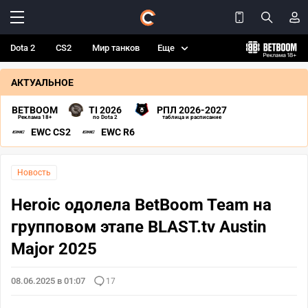
Dota 2
CS2
Мир танков
Еще
АКТУАЛЬНОЕ
BETBOOM
TI 2026
РПЛ 2026-2027
Реклама 18+
по Dota 2
таблица и расписание
EWC CS2
EWC R6
Новость
Heroic одолела BetBoom Team на
групповом этапе BLAST.tv Austin
Major 2025
08.06.2025 в 01:07
17