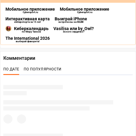
Мобильное приложение
Мобильное приложение
Cybersport.ru
Cybersport.ru
Интерактивная карта
Выиграй iPhone
киберспорта за 15 лет
за прогнозы на MLBB
Киберкалендарь
Vasilisa или by_Owl?
по Миру Танков
За кого сердечко?
The International 2026
выбирай фаворита!
Комментарии
ПО ДАТЕ
ПО ПОПУЛЯРНОСТИ