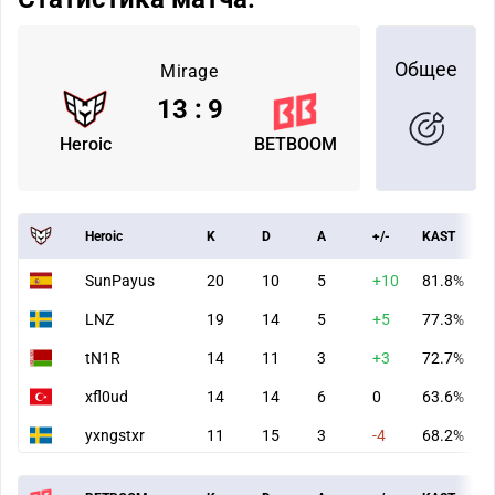
Общее
Mirage
13
:
9
Heroic
BETBOOM
Heroic
K
D
A
+/-
KAST
SunPayus
20
10
5
+10
81.8%
LNZ
19
14
5
+5
77.3%
tN1R
14
11
3
+3
72.7%
xfl0ud
14
14
6
0
63.6%
yxngstxr
11
15
3
-4
68.2%