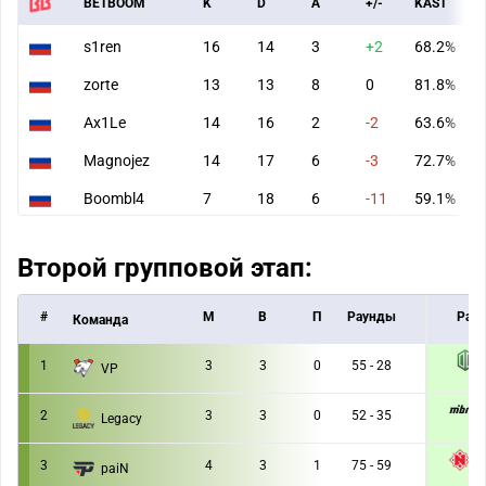
BETBOOM
K
D
A
+/-
KAST
s1ren
16
14
3
+2
68.2%
zorte
13
13
8
0
81.8%
Ax1Le
14
16
2
-2
63.6%
Magnojez
14
17
6
-3
72.7%
Boombl4
7
18
6
-11
59.1%
Второй групповой этап:
#
M
В
П
Раунды
Раун
Команда
1
3
3
0
55 - 28
VP
1 :
M
2
3
3
0
52 - 35
Legacy
1 :
3
4
3
1
75 - 59
paiN
1 :