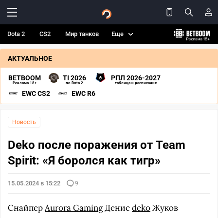
Dota 2
CS2
Мир танков
Еще
АКТУАЛЬНОЕ
BETBOOM
TI 2026
РПЛ 2026-2027
Реклама 18+
по Dota 2
таблица и расписание
EWC CS2
EWC R6
Новость
Deko после поражения от Team
Spirit: «Я боролся как тигр»
15.05.2024 в 15:22
9
Снайпер
Aurora Gaming
Денис
deko
Жуков