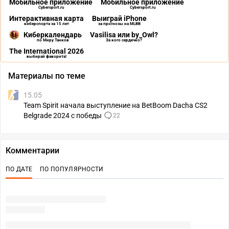
Мобильное приложение
Мобильное приложение
Cybersport.ru
Cybersport.ru
Интерактивная карта
Выиграй iPhone
киберспорта за 15 лет
за прогнозы на MLBB
Киберкалендарь
Vasilisa или by_Owl?
по Миру Танков
За кого сердечко?
The International 2026
выбирай фаворита!
Материалы по теме
15.05
Team Spirit начала выступление на BetBoom Dacha CS2
Belgrade 2024 с победы
22
Комментарии
ПО ДАТЕ
ПО ПОПУЛЯРНОСТИ