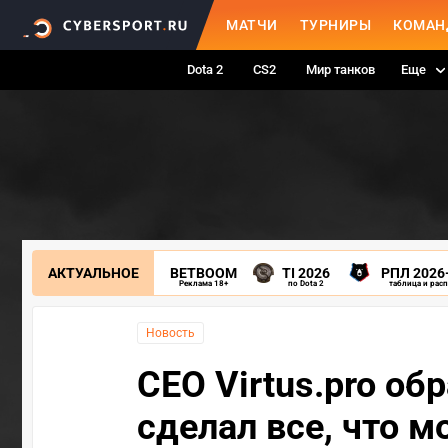
МАТЧИ
ТУРНИРЫ
КОМАН
Dota 2
CS2
Мир танков
Еще
АКТУАЛЬНОЕ
BETBOOM
TI 2026
РПЛ 2026
Реклама 18+
по Dota 2
таблица и рас
Новость
CEO Virtus.pro обр
сделал все, что м