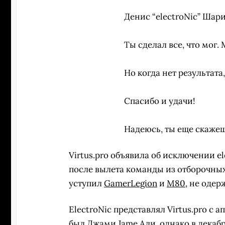
Денис “electroNic” Шар
Ты сделал все, что мог.
Но когда нет результат
Спасибо и удачи!
Надеюсь, ты еще скажеш
Virtus.pro объявила об исключении el
после вылета команды из отборочны
уступил
GamerLegion
и
M80
, не одер
ElectroNic представлял Virtus.pro с 
был Джами
Jame
Али, однако в декаб