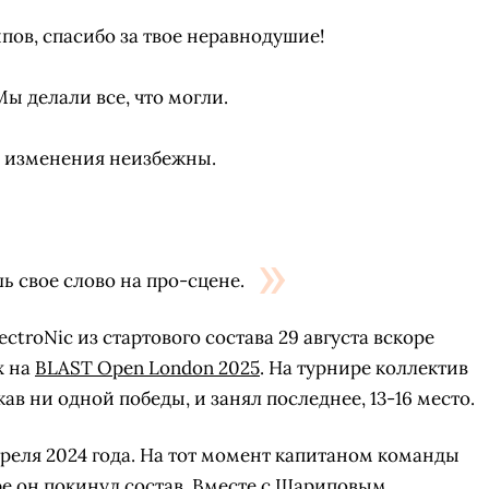
ипов, спасибо за твое неравнодушие!
 Мы делали все, что могли.
а, изменения неизбежны.
ь свое слово на про-сцене.
ectroNic из стартового состава 29 августа вскоре
х на
BLAST Open London 2025
. На турнире коллектив
жав ни одной победы, и занял последнее, 13-16 место.
апреля 2024 года. На тот момент капитаном команды
ре он покинул состав. Вместе с Шариповым