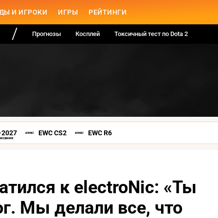
ДЫ И ИГРОКИ
ИГРЫ
РЕЙТИНГИ
Прогнозы
Косплей
Токсичный тест по Dota 2
-2027
EWC CS2
EWC R6
писание
атился к electroNic: «Ты
ог. Мы делали все, что