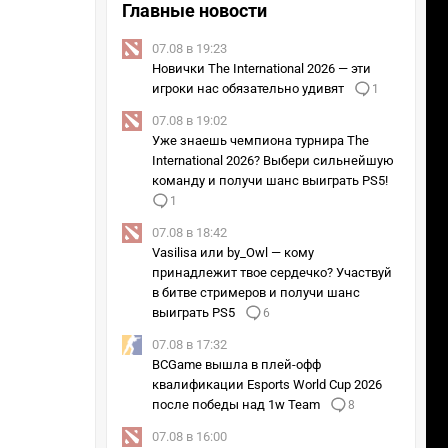
Главные новости
07.08 в 19:23
Новички The International 2026 — эти
игроки нас обязательно удивят
1
07.08 в 19:02
Уже знаешь чемпиона турнира The
International 2026? Выбери сильнейшую
команду и получи шанс выиграть PS5!
1
07.08 в 18:42
Vasilisa или by_Owl — кому
принадлежит твое сердечко? Участвуй
в битве стримеров и получи шанс
выиграть PS5
6
07.08 в 17:32
BCGame вышла в плей-офф
квалификации Esports World Cup 2026
после победы над 1w Team
8
07.08 в 16:00