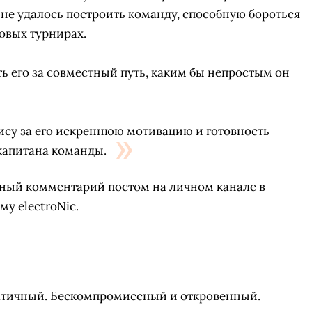
не удалось построить команду, способную бороться
повых турнирах.
ть его за совместный путь, каким бы непростым он
ису за его искреннюю мотивацию и готовность
 капитана команды.
ный комментарий постом на личном канале в
му electroNic.
СКАЧАТЬ НА
СК
ЙТИ
ВЫБРАТЬ
ANDROID
атичный. Бескомпромиссный и откровенный.