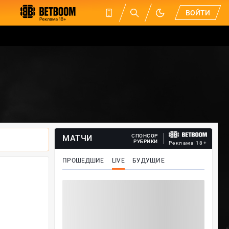
ВОЙТИ
СПОНСОР
МАТЧИ
РУБРИКИ
Реклама 18+
ПРОШЕДШИЕ
LIVE
БУДУЩИЕ