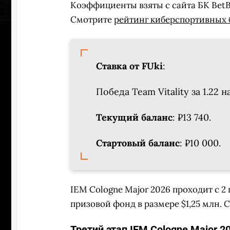
Коэффициенты взяты с сайта БК Bet
Смотрите
рейтинг киберспортивных 
Ставка от FUki
:
Победа Team Vitality за 1.22 н
Текущий баланс
:
₽13 740.
Стартовый баланс
:
₽10 000.
УЧАСТВ
IEM Cologne Major 2026 проходит с 2
призовой фонд в размере $1,25 млн. 
Третий этап IEM Cologne Major 2