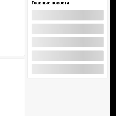
Главные новости