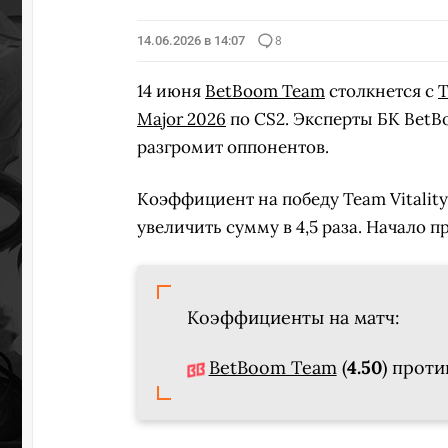
14.06.2026 в 14:07
8
14 июня
BetBoom Team
столкнется с
T
Major 2026
по CS2. Эксперты БК BetB
разгромит оппонентов.
Коэффициент на победу Team Vitality 
увеличить сумму в 4,5 раза. Начало п
Коэффициенты на матч:
BetBoom Team
(
4.50
) прот