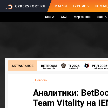
МАТЧИ
ТУРНИРЫ
КОМАН
Dota 2
CS2
Мир танков
Еще
АКТУАЛЬНОЕ
BETBOOM
TI 2026
РПЛ 2026
Реклама 18+
по Dota 2
таблица и рас
Новость
Аналитики: BetBo
Team Vitality на I