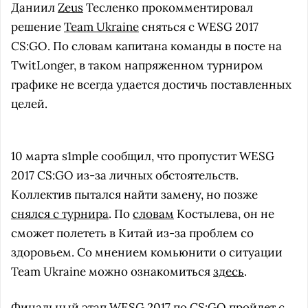
Даниил
Zeus
Тесленко прокомментировал
решение
Team Ukraine
сняться с WESG 2017
CS:GO. По словам капитана команды в посте на
TwitLonger, в таком напряженном турниром
графике не всегда удается достичь поставленных
целей.
10 марта s1mple сообщил, что пропустит WESG
2017 CS:GO из-за личных обстоятельств.
Коллектив пытался найти замену, но позже
снялся с турнира
. По
словам
Костылева, он не
сможет полететь в Китай из-за проблем со
здоровьем. Со мнением комьюнити о ситуации
Team Ukraine можно ознакомиться
здесь
.
Финальный этап WESG 2017 по CS:GO пройдет с