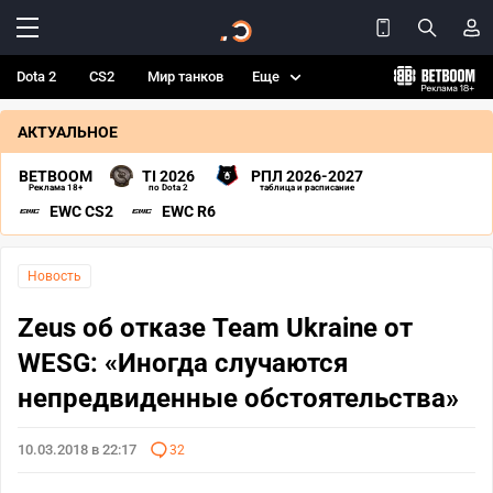
Dota 2
CS2
Мир танков
Еще
АКТУАЛЬНОЕ
BETBOOM
TI 2026
РПЛ 2026-2027
Реклама 18+
по Dota 2
таблица и расписание
EWC CS2
EWC R6
Новость
Zeus об отказе Team Ukraine от
WESG: «Иногда случаются
непредвиденные обстоятельства»
10.03.2018 в 22:17
32