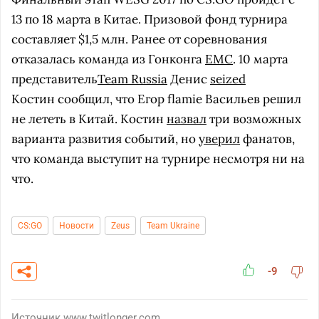
13 по 18 марта в Китае. Призовой фонд турнира
составляет $1,5 млн. Ранее от соревнования
отказалась команда из Гонконга
EMC
. 10 марта
представитель
Team Russia
Денис
seized
Костин сообщил, что Егор flamie Васильев решил
не лететь в Китай. Костин
назвал
три возможных
варианта развития событий, но
уверил
фанатов,
что команда выступит на турнире несмотря ни на
что.
CS:GO
Новости
Zeus
Team Ukraine
-9
Источник
www.twitlonger.com