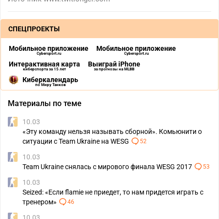
СПЕЦПРОЕКТЫ
Мобильное приложение
Мобильное приложение
Cybersport.ru
Cybersport.ru
Интерактивная карта
Выиграй iPhone
киберспорта за 15 лет
за прогнозы на MLBB
Киберкалендарь
по Миру Танков
Материалы по теме
10.03
«Эту команду нельзя называть сборной». Комьюнити о
ситуации с Team Ukraine на WESG
52
10.03
Team Ukraine снялась с мирового финала WESG 2017
53
10.03
Seized: «Если flamie не приедет, то нам придется играть с
тренером»
46
10.03