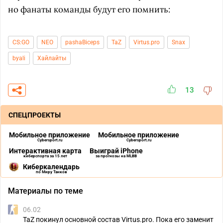
но фанаты команды будут его помнить:
CS:GO
NEO
pashaBiceps
TaZ
Virtus.pro
Snax
byali
Хайлайты
13
СПЕЦПРОЕКТЫ
Мобильное приложение
Мобильное приложение
Cybersport.ru
Cybersport.ru
Интерактивная карта
Выиграй iPhone
киберспорта за 15 лет
за прогнозы на MLBB
Киберкалендарь
по Миру Танков
Материалы по теме
06.02
TaZ покинул основной состав Virtus.pro. Пока его заменит