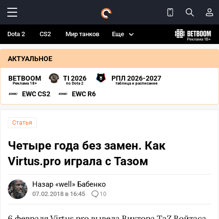
Dota 2
CS2
Мир танков
Еще
АКТУАЛЬНОЕ
BETBOOM
TI 2026
РПЛ 2026-2027
Реклама 18+
по Dota 2
таблица и расписание
EWC CS2
EWC R6
Статья
Четыре года без замен. Как
Virtus.pro играла с Тазом
Назар «well» Бабенко
07.02.2018 в 16:45
10
6 февраля
Virtus.pro
вывела Виктора
TaZ
Войтаса