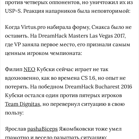
против четверых оппонентов, но уничтожил их из
USP-S. Реакция напарников была неповторимой:
Когда Virtus.pro набирала форму, Снакса было не
оставить. На DreamHack Masters Las Vegas 2017,
где VP заняла первое место, его признали самым
ценным игроком чемпионата:
Филип
NEO
Кубски сейчас играет не так
вдохновенно, как во времена CS 1.6, но опыт не
потерять. На победном DreamHack Bucharest 2016
Кубски остался один против пятерых игроков
Team Dignitas
, но перевернул ситуацию в свою
пользу:
Ярослав
pashaBiceps
Яжомбковски тоже умел
грамотно и весело разыграть ситуацию: