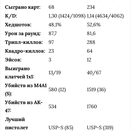
Сыграно карт:
68
234
K/D:
1,30 (1424/1098)
1,14 (4634/4062)
Хедшотов:
48,1%
52,6%
Урон за раунд:
87,7
81,6
Трипл-киллов:
97
288
Квадро-киллов:
23
64
Эйсов:
3
12
Выиграно
13/19
40/67
клатчей 1х1:
Убийств из M4A1
580 (12)
1519 (36)
(S):
Убийств из AK-
534
1760
47:
Лучший
пистолет
USP-S (85)
USP-S (319)