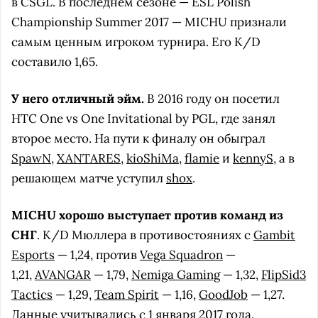
в CSGL. В последнем сезоне — ESL Polish
Championship Summer 2017 — MICHU признали
самым ценным игроком турнира. Его K/D
составило 1,65.
У него отличный эйм.
В 2016 году он посетил
HTC One vs One Invitational by PGL, где занял
второе место. На пути к финалу он обыграл
SpawN
,
XANTARES
,
kioShiMa
,
flamie
и
kennyS
, а в
решающем матче уступил
shox
.
MICHU хорошо выступает против команд из
СНГ
. K/D Мюллера в противостояниях с
Gambit
Esports
— 1,24, против
Vega Squadron
—
1,21,
AVANGAR
— 1,79,
Nemiga Gaming
— 1,32,
FlipSid3
Tactics
— 1,29,
Team Spirit
— 1,16,
GoodJob
— 1,27.
Данные учитывались с 1 января 2017 года.