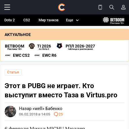
Dota 2
CS2
Мир танков
Еще
АКТУАЛЬНОЕ
BETBOOM
TI 2026
РПЛ 2026-2027
Реклама 18+
по Dota 2
таблица и расписание
EWC CS2
EWC R6
Статья
Этот в PUBG не играет. Кто
выступит вместо Таза в Virtus.pro
Назар «well» Бабенко
06.02.2018 в 14:05
25
6 февраля Михал
MICHU
Мюллер