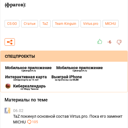
(фрагов):
CS:GO
Статьи
TaZ
Team Kinguin
Virtus.pro
MICHU
-6
СПЕЦПРОЕКТЫ
Мобильное приложение
Мобильное приложение
Cybersport.ru
Cybersport.ru
Интерактивная карта
Выиграй iPhone
киберспорта за 15 лет
за прогнозы на MLBB
Киберкалендарь
по Миру Танков
Материалы по теме
06.02
TaZ покинул основной состав Virtus.pro. Пока его заменит
MICHU
105