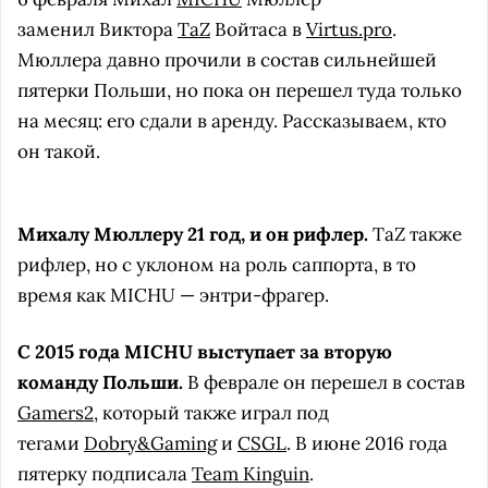
заменил Виктора
TaZ
Войтаса в
Virtus.pro
.
Мюллера давно прочили в состав сильнейшей
пятерки Польши, но пока он перешел туда только
на месяц: его сдали в аренду. Рассказываем, кто
он такой.
Михалу Мюллеру 21 год, и он рифлер.
TaZ также
рифлер, но с уклоном на роль саппорта, в то
время как MICHU — энтри-фрагер.
С 2015 года MICHU выступает за вторую
команду Польши.
В феврале он перешел в состав
Gamers2
, который также играл под
тегами
Dobry&Gaming
и
CSGL
. В июне 2016 года
пятерку подписала
Team Kinguin
.