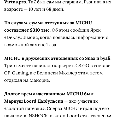
Virtus.pro
. TaZ был самым старшим. Разница в их
возрасте — 10 лет и 68 дней.
По слухам, сумма отступных за MICHU
составляет $310 тыс.
Об этом сообщил Ярек
«DeKay» Льюис, когда появилась информации о
возможной замене Таза.
MICHU в дружеских отношениях со
Snax
и
byali
.
Трио вместе начинало карьеру в CS:GO в составе
GF-Gaming, а с Белински Мюллер этим летом
отдыхал на Майорке.
Долгое время наставником MICHU был
Мариуш
Loord
Цыбульски
— экс-участник
«золотой пятерки». Сперва MICHU играл под его
началом в INSHOCK, а затем Loord стал тренером