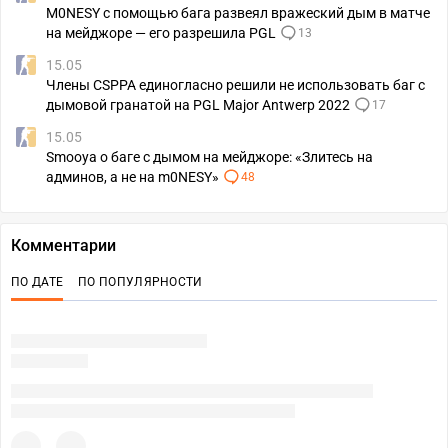
M0NESY с помощью бага развеял вражеский дым в матче
на мейджоре — его разрешила PGL
13
15.05
Члены CSPPA единогласно решили не использовать баг с
дымовой гранатой на PGL Major Antwerp 2022
17
15.05
Smooya о баге с дымом на мейджоре: «Злитесь на
админов, а не на m0NESY»
48
Комментарии
ПО ДАТЕ
ПО ПОПУЛЯРНОСТИ