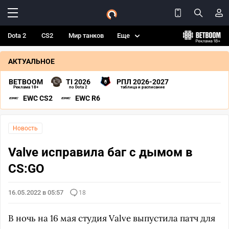
Dota 2
CS2
Мир танков
Еще
АКТУАЛЬНОЕ
BETBOOM
TI 2026
РПЛ 2026-2027
Реклама 18+
по Dota 2
таблица и расписание
EWC CS2
EWC R6
Новость
Valve исправила баг с дымом в
CS:GO
16.05.2022 в 05:57
18
В ночь на 16 мая студия Valve выпустила патч для