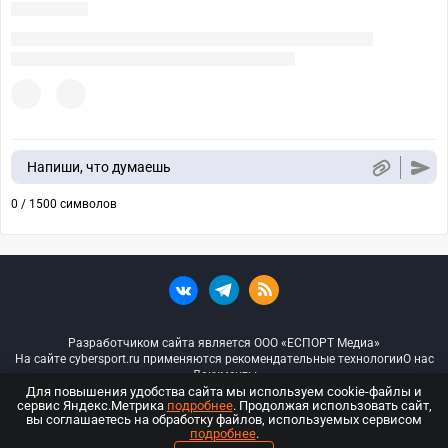
Напиши, что думаешь
0 / 1500 символов
Разработчиком сайта является ООО «ЕСПОРТ Медиа»
На сайте cybersport.ru применяются рекомендательные технологии
О нас
Документы
Для повышения удобства сайта мы используем cookie-файлы и
сервис Яндекс.Метрика
подробнее
. Продолжая использовать сайт,
© ООО «Киберспорт.ру» — Все права защищены
вы соглашаетесь на обработку файлов, используемых сервисом
подробнее
.
18+