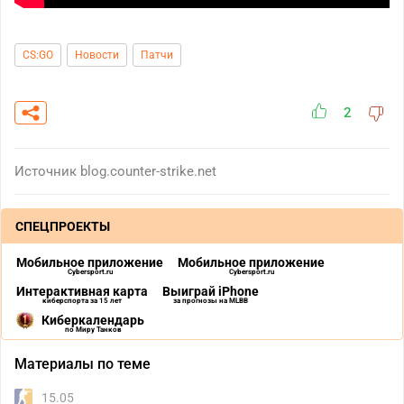
CS:GO
Новости
Патчи
2
Источник
blog.counter-strike.net
СПЕЦПРОЕКТЫ
Мобильное приложение
Мобильное приложение
Cybersport.ru
Cybersport.ru
Интерактивная карта
Выиграй iPhone
киберспорта за 15 лет
за прогнозы на MLBB
Киберкалендарь
по Миру Танков
Материалы по теме
15.05