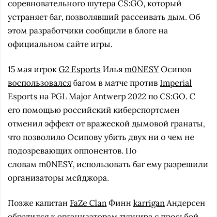
соревновательного шутера CS:GO, который
устраняет баг, позволявший рассеивать дым. Об
этом разработчики сообщили в блоге на
официальном сайте игры.
15 мая игрок
G2 Esports
Илья
m0NESY
Осипов
воспользовался
багом в матче против
Imperial
Esports
на
PGL Major Antwerp 2022
по CS:GO. С
его помощью российский киберспортсмен
отменил эффект от вражеской дымовой гранаты,
что позволило Осипову убить двух ни о чем не
подозревающих оппонентов. По
словам m0NESY, использовать баг ему разрешили
организаторы мейджора.
Позже капитан
FaZe Clan
Финн
karrigan
Андерсен
обратился
к организаторам турнира с просьбой