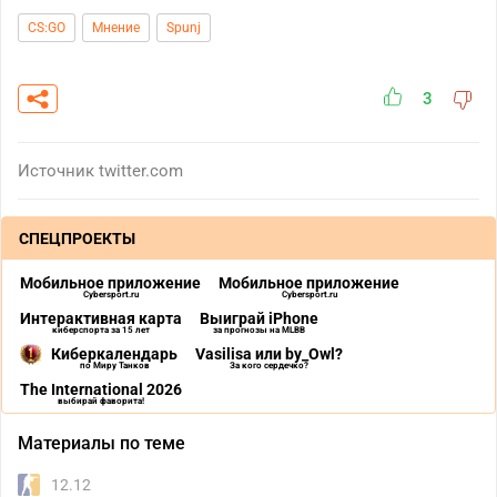
CS:GO
Мнение
Spunj
3
Источник
twitter.com
СПЕЦПРОЕКТЫ
Мобильное приложение
Мобильное приложение
Cybersport.ru
Cybersport.ru
Интерактивная карта
Выиграй iPhone
киберспорта за 15 лет
за прогнозы на MLBB
Киберкалендарь
Vasilisa или by_Owl?
по Миру Танков
За кого сердечко?
The International 2026
выбирай фаворита!
Материалы по теме
12.12