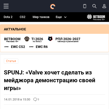
Dota 2
CS2
Мир танков
Еще
АКТУАЛЬНОЕ
BETBOOM
TI 2026
РПЛ 2026-2027
Реклама 18+
по Dota 2
таблица и расписание
EWC CS2
EWC R6
Статья
SPUNJ: «Valve хочет сделать из
мейджора демонстрацию своей
игры»
14.01.2018 в 15:30
9