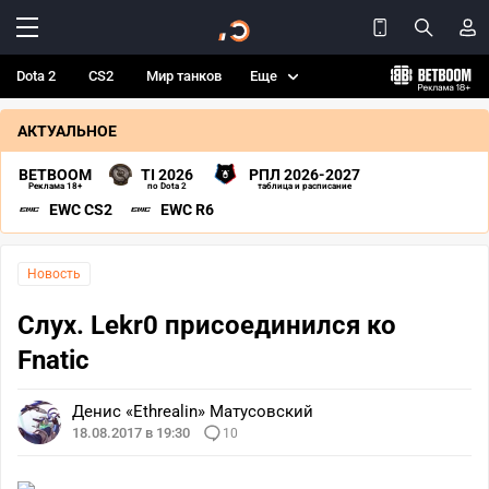
Dota 2
CS2
Мир танков
Еще
АКТУАЛЬНОЕ
BETBOOM
TI 2026
РПЛ 2026-2027
Реклама 18+
по Dota 2
таблица и расписание
EWC CS2
EWC R6
Новость
Слух. Lekr0 присоединился ко
Fnatic
Денис «Ethrealin» Матусовский
18.08.2017 в 19:30
10