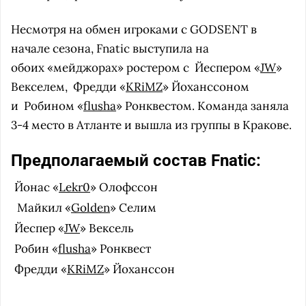
Несмотря на обмен игроками с GODSENT в
начале сезона, Fnatic выступила на
обоих
«мейджорах» ростером с
Йеспером «
JW
»
Векселем,
Фредди «
KRiMZ
» Йоханссоном
и
Робином «
flusha
» Ронквестом. Команда заняла
3-4 место в Атланте и вышла из группы в Кракове.
Предполагаемый состав Fnatic:
Йонас «
Lekr0
» Олофссон
Майкил «
Golden
» Селим
Йеспер «
JW
» Вексель
Робин «
flusha
» Ронквест
Фредди «
KRiMZ
» Йоханссон