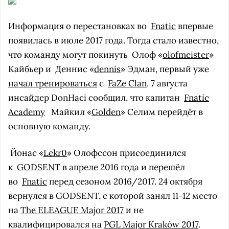
Информация о перестановках во
Fnatic
впервые
появилась в июле 2017 года. Тогда стало известно,
что команду могут покинуть
Олоф «
olofmeister
»
Кайбьер и
Деннис «
dennis
» Эдман, первый уже
начал тренироваться
с
FaZe Clan
. 7 августа
инсайдер DonHaci сообщил, что капитан
Fnatic
Academy
Майкил «
Golden
» Селим перейдёт в
основную команду.
Йонас «
Lekr0
» Олофссон присоединился
к
GODSENT
в апреле 2016 года и перешёл
во
Fnatic
перед сезоном 2016/2017. 24 октября
вернулся в GODSENT, с которой занял 11-12 место
на
The ELEAGUE Major 2017
и не
квалифицировался на
PGL Major Kraków 2017
.