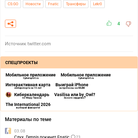
CS:GO
Новости
Fnatic
Трансферы
Lekr0
4
Источник
twitter.com
СПЕЦПРОЕКТЫ
Мобильное приложение
Мобильное приложение
Cybersport.ru
Cybersport.ru
Интерактивная карта
Выиграй iPhone
киберспорта за 15 лет
за прогнозы на MLBB
Киберкалендарь
Vasilisa или by_Owl?
по Миру Танков
За кого сердечко?
The International 2026
выбирай фаворита!
Материалы по теме
03.08
Слух. Dennis покинет Fnatic
23