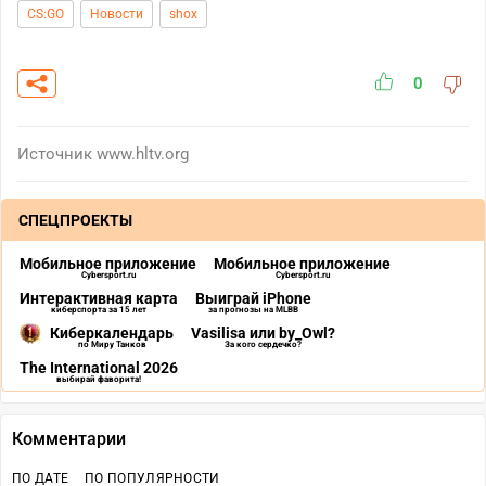
CS:GO
Новости
shox
0
Источник
www.hltv.org
СПЕЦПРОЕКТЫ
Мобильное приложение
Мобильное приложение
Cybersport.ru
Cybersport.ru
Интерактивная карта
Выиграй iPhone
киберспорта за 15 лет
за прогнозы на MLBB
Киберкалендарь
Vasilisa или by_Owl?
по Миру Танков
За кого сердечко?
The International 2026
выбирай фаворита!
Комментарии
ПО ДАТЕ
ПО ПОПУЛЯРНОСТИ