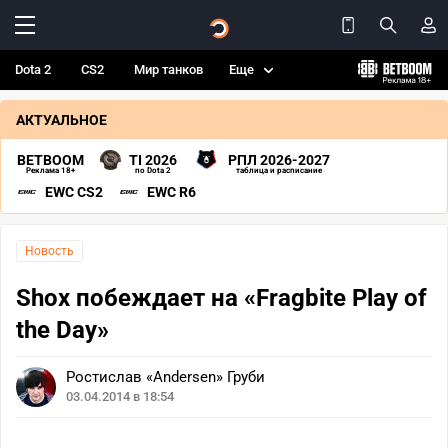
Dota 2
CS2
Мир танков
Еще
АКТУАЛЬНОЕ
BETBOOM
TI 2026
РПЛ 2026-2027
Реклама 18+
по Dota 2
таблица и расписание
EWC CS2
EWC R6
Новость
Shox побеждает на «Fragbite Play of
the Day»
Ростислав «Andersen» Груби
03.04.2014 в 18:54