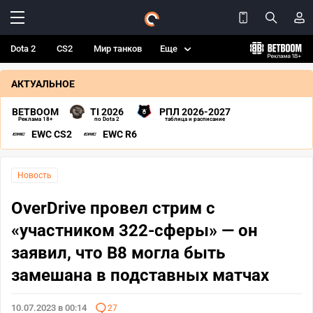
Dota 2
CS2
Мир танков
Еще
АКТУАЛЬНОЕ
BETBOOM
TI 2026
РПЛ 2026-2027
Реклама 18+
по Dota 2
таблица и расписание
EWC CS2
EWC R6
Новость
OverDrive провел стрим с
«участником 322-сферы» — он
заявил, что B8 могла быть
замешана в подставных матчах
10.07.2023 в 00:14
27