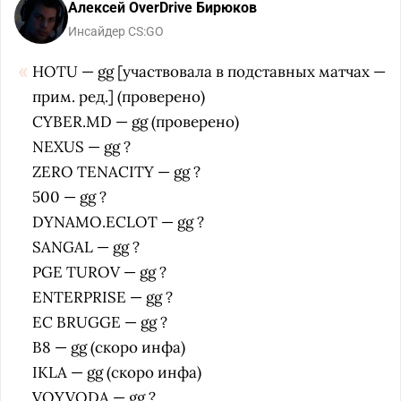
Алексей OverDrive Бирюков
Инсайдер CS:GO
HOTU — gg [участвовала в подставных матчах —
прим. ред.] (проверено)
CYBER.MD — gg (проверено)
NEXUS — gg ?
ZERO TENACITY — gg ?
500 — gg ?
DYNAMO.ECLOT — gg ?
SANGAL — gg ?
PGE TUROV — gg ?
ENTERPRISE — gg ?
EC BRUGGE — gg ?
B8 — gg (скоро инфа)
IKLA — gg (скоро инфа)
VOYVODA — gg ?