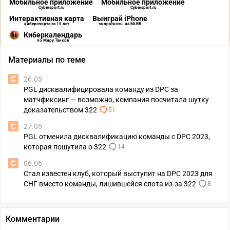
Мобильное приложение
Мобильное приложение
Cybersport.ru
Cybersport.ru
Интерактивная карта
Выиграй iPhone
киберспорта за 15 лет
за прогнозы на MLBB
Киберкалендарь
по Миру Танков
Материалы по теме
26.05
PGL дисквалифицировала команду из DPC за
матчфиксинг — возможно, компания посчитала шутку
доказательством 322
51
27.05
PGL отменила дисквалификацию команды с DPC 2023,
которая пошутила о 322
14
06.06
Стал известен клуб, который выступит на DPC 2023 для
СНГ вместо команды, лишившейся слота из-за 322
8
Комментарии