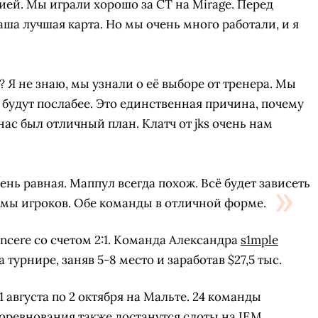
сией. Мы играли хорошо за CT на Mirage. Перед
аша лучшая карта. Но мы очень много работали, и я
 Я не знаю, мы узнали о её выборе от тренера. Мы
 будут послабее. Это единственная причина, почему
нас был отличный план. Клатч от jks очень нам
очень равная. Маппул всегда похож. Всё будет зависеть
мы игроков. Обе команды в отличной форме.
incere со счетом 2:1. Команда Александра
s1mple
СКАЧАТЬ НА
СК
ЙТИ
ВЫБРАТЬ
урнире, заняв 5-8 место и заработав $27,5 тыс.
ANDROID
1 августа по 2 октября на Мальте. 24 команды
оревнования также достанутся слоты на IEM