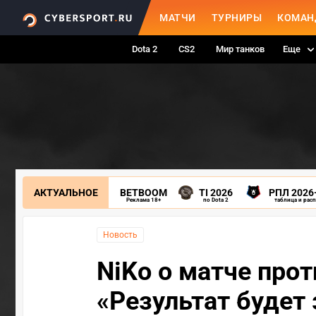
МАТЧИ
ТУРНИРЫ
КОМАН
Dota 2
CS2
Мир танков
Еще
АКТУАЛЬНОЕ
BETBOOM
TI 2026
РПЛ 2026
Реклама 18+
по Dota 2
таблица и рас
Новость
NiKo о матче проти
«Результат будет 