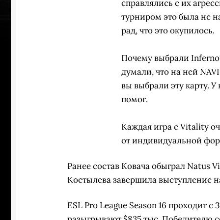
справлялись с их агрес
турниром это была не н
рад, что это окупилось.
Почему выбрали Inferno?
думали, что на ней NAVI
вы выбрали эту карту.
У 
помог.
Каждая игра с Vitality 
от индивидуальной фор
Ранее состав Ковача обыграл Natus V
ПЕРЕ
Костылева завершила выступление на т
ESL Pro League Season 16 проходит с 3
разыгрывают $835 тыс. Победителю с