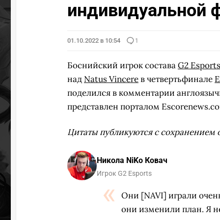
индивидуальной 
01.10.2022 в 10:54
1
Боснийский игрок состава
G2 Esport
над
Natus Vincere
в четвертьфинале
E
поделился в комментарии англоязычн
представлен порталом Escorenews.co
Цитаты публикуются с сохранением 
Никола NiKo Ковач
Игрок G2 Esports
Они [NAVI] играли очен
они изменили план. Я н