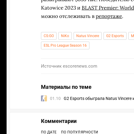
Katowice 2023 и
BLAST Premier: World
можно отслеживать в
репортаже
.
CS:GO
NiKo
Natus Vincere
G2 Esports
М
ESL Pro League Season 16
Источник
escorenews.com
Материалы по теме
01.10
G2 Esports обыграла Natus Vincere
Комментарии
ПО ДАТЕ
ПО ПОПУЛЯРНОСТИ