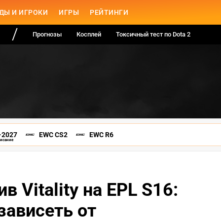
ДЫ И ИГРОКИ
ИГРЫ
РЕЙТИНГИ
Прогнозы
Косплей
Токсичный тест по Dota 2
-2027
EWC CS2
EWC R6
писание
в Vitality на EPL S16:
зависеть от