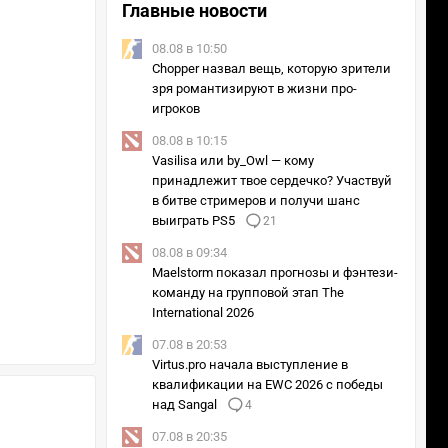
Главные новости
08.08 в 10:50
Chopper назвал вещь, которую зрители
зря романтизируют в жизни про-
игроков
08.08 в 10:15
Vasilisa или by_Owl — кому
принадлежит твое сердечко? Участвуй
в битве стримеров и получи шанс
выиграть PS5
21
08.08 в 09:34
Maelstorm показал прогнозы и фэнтези-
команду на групповой этап The
International 2026
07.08 в 20:53
Virtus.pro начала выступление в
квалификации на EWC 2026 с победы
над Sangal
4
07.08 в 20:35