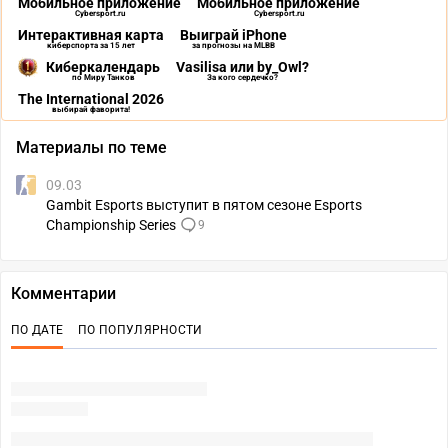
Мобильное приложение
Мобильное приложение
Cybersport.ru
Cybersport.ru
Интерактивная карта
Выиграй iPhone
киберспорта за 15 лет
за прогнозы на MLBB
Киберкалендарь
Vasilisa или by_Owl?
по Миру Танков
За кого сердечко?
The International 2026
выбирай фаворита!
Материалы по теме
09.03
Gambit Esports выступит в пятом сезоне Esports
Championship Series
9
Комментарии
ПО ДАТЕ
ПО ПОПУЛЯРНОСТИ