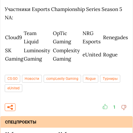
Участники Esports Championship Series Season 5
NA:
Team
OpTic
NRG
Cloud9
Renegades
Liquid
Gaming
Esports
SK
Luminosity
Complexity
eUnited
Rogue
Gaming
Gaming
Gaming
CS:GO
Новости
compLexity Gaming
Rogue
Турниры
eUnited
1
СПЕЦПРОЕКТЫ