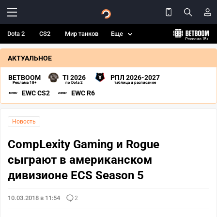
Dota 2
CS2
Мир танков
Еще
АКТУАЛЬНОЕ
BETBOOM
TI 2026
РПЛ 2026-2027
Реклама 18+
по Dota 2
таблица и расписание
EWC CS2
EWC R6
Новость
CompLexity Gaming и Rogue
сыграют в американском
дивизионе ECS Season 5
10.03.2018 в 11:54
2