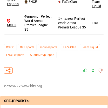
ENCE
FaZe Clan
Team
Esports
Liquid
Финалист Perfect
Финалист Perfect
World Arena
World Arena
TBA
MOUZ
Premier League
Premier League S5
S5
CS:GO
G2 Esports
mousesports
FaZe Clan
Team Liquid
ENCE eSports
Анонсы турниров
2
Источник
www.hltv.org
СПЕЦПРОЕКТЫ