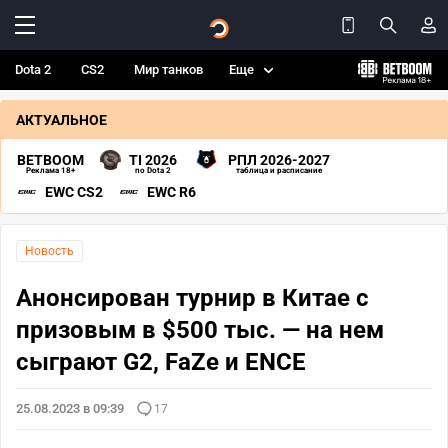
Dota 2
CS2
Мир танков
Еще
АКТУАЛЬНОЕ
BETBOOM
TI 2026
РПЛ 2026-2027
Реклама 18+
по Dota 2
таблица и расписание
EWC CS2
EWC R6
Новость
Анонсирован турнир в Китае с
призовым в $500 тыс. — на нем
сыграют G2, FaZe и ENCE
25.08.2023 в 09:39
17