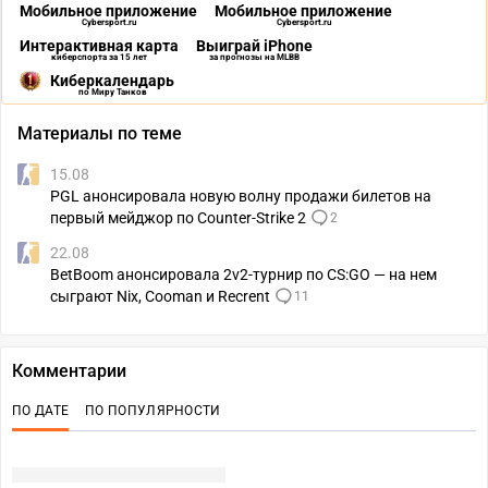
Мобильное приложение
Мобильное приложение
Cybersport.ru
Cybersport.ru
Интерактивная карта
Выиграй iPhone
киберспорта за 15 лет
за прогнозы на MLBB
Киберкалендарь
по Миру Танков
Материалы по теме
15.08
PGL анонсировала новую волну продажи билетов на
первый мейджор по Counter-Strike 2
2
22.08
BetBoom анонсировала 2v2-турнир по CS:GO — на нем
сыграют Nix, Cooman и Recrent
11
Комментарии
ПО ДАТЕ
ПО ПОПУЛЯРНОСТИ