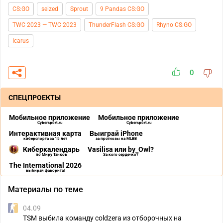
CS:GO
seized
Sprout
9 Pandas CS:GO
TWC 2023 — TWC 2023
ThunderFlash CS:GO
Rhyno CS:GO
Icarus
0
СПЕЦПРОЕКТЫ
Мобильное приложение
Мобильное приложение
Cybersport.ru
Cybersport.ru
Интерактивная карта
Выиграй iPhone
киберспорта за 15 лет
за прогнозы на MLBB
Киберкалендарь
Vasilisa или by_Owl?
по Миру Танков
За кого сердечко?
The International 2026
выбирай фаворита!
Материалы по теме
04.09
TSM выбила команду coldzera из отборочных на