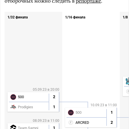
отборочных можно следить в
репортаже
.
1/32 финала
1/16 финала
1/8
05.09.23 в 20:00
2
500
10.09.23 в 11:00
1
Prodigies
1
500
08.09.23 в 11:00
2
ARCRED
1
Team Sampi