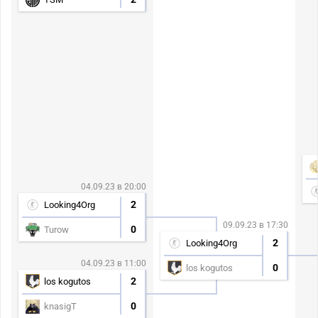
04.09.23 в 20:00
2
Looking4Org
09.09.23 в 17:30
0
Turow
2
Looking4Org
04.09.23 в 11:00
0
los kogutos
2
los kogutos
0
knasigT