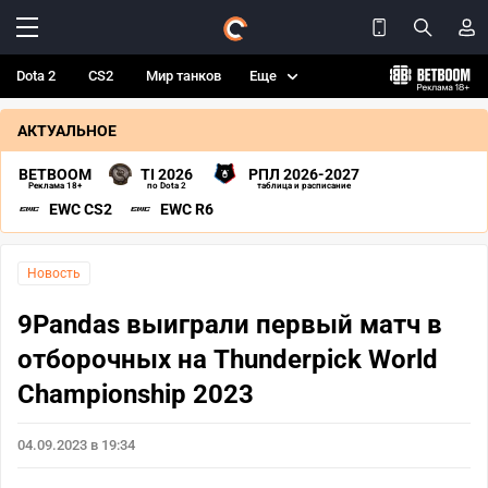
Dota 2
CS2
Мир танков
Еще
АКТУАЛЬНОЕ
BETBOOM
TI 2026
РПЛ 2026-2027
Реклама 18+
по Dota 2
таблица и расписание
EWC CS2
EWC R6
Новость
9Pandas выиграли первый матч в
отборочных на Thunderpick World
Championship 2023
04.09.2023 в 19:34