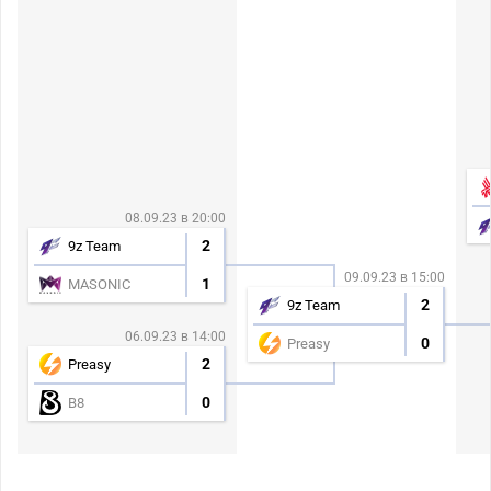
08.09.23 в 20:00
2
9z Team
09.09.23 в 15:00
1
MASONIC
2
9z Team
06.09.23 в 14:00
0
Preasy
2
Preasy
0
B8