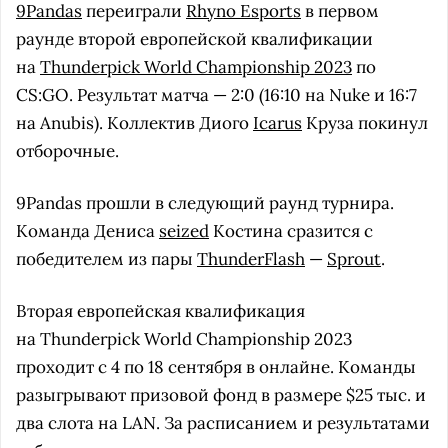
9Pandas
переиграли
Rhyno Esports
в первом
раунде второй европейской квалификации
на
Thunderpick World Championship 2023
по
CS:GO. Результат матча — 2:0 (16:10 на Nuke и 16:7
на Anubis). Коллектив Диого
Icarus
Круза покинул
отборочные.
9Pandas прошли в следующий раунд турнира.
Команда Дениса
seized
Костина сразится с
победителем из пары
ThunderFlash
—
Sprout
.
Вторая европейская квалификация
на Thunderpick World Championship 2023
проходит с 4 по 18 сентября в онлайне. Команды
разыгрывают призовой фонд в размере $25 тыс. и
два слота на LAN. За расписанием и результатами