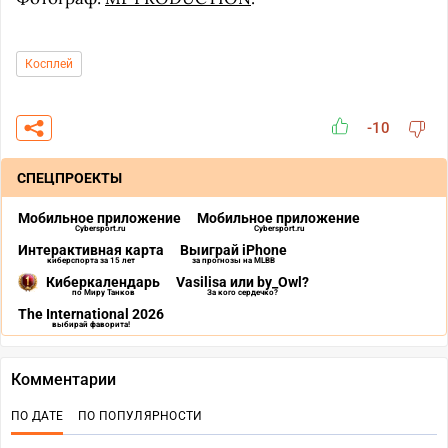
Косплей
-10
СПЕЦПРОЕКТЫ
Мобильное приложение
Мобильное приложение
Cybersport.ru
Cybersport.ru
Интерактивная карта
Выиграй iPhone
киберспорта за 15 лет
за прогнозы на MLBB
Киберкалендарь
Vasilisa или by_Owl?
по Миру Танков
За кого сердечко?
The International 2026
выбирай фаворита!
Комментарии
ПО ДАТЕ
ПО ПОПУЛЯРНОСТИ