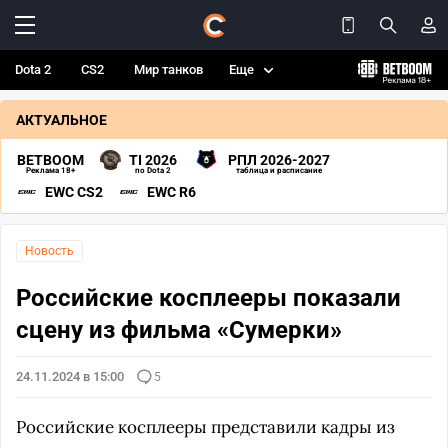
Dota 2
CS2
Мир танков
Еще
АКТУАЛЬНОЕ
BETBOOM
TI 2026
РПЛ 2026-2027
Реклама 18+
по Dota 2
таблица и расписание
EWC CS2
EWC R6
Новость
Российские косплееры показали
сцену из фильма «Сумерки»
24.11.2024 в 15:00
5
Российские косплееры представили кадры из