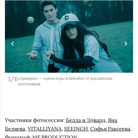
1/6
«Сумерки» — сцена игры в бейсбол от российских
косплееров
Участники фотосессии:
Белла и Эдвард
,
Яна
Беляева
,
VITALLIYANA
,
SEEINGH
,
Софья Раксеева
.
Фотограф:
MF PRODUCTION
.