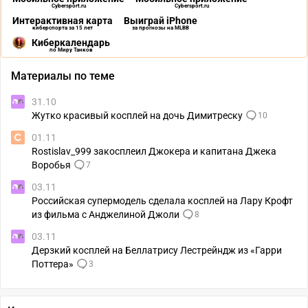
Cybersport.ru
Cybersport.ru
Интерактивная карта
Выиграй iPhone
киберспорта за 15 лет
за прогнозы на MLBB
Киберкалендарь
по Миру Танков
Материалы по теме
31.10
Жутко красивый косплей на дочь Димитреску
10
01.11
Rostislav_999 закосплеил Джокера и капитана Джека
Воробья
7
03.11
Российская супермодель сделала косплей на Лару Крофт
из фильма с Анджелиной Джоли
8
03.11
Дерзкий косплей на Беллатрису Лестрейндж из «Гарри
Поттера»
3