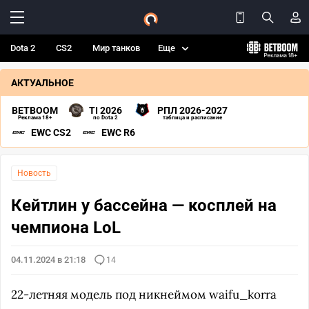
Dota 2
CS2
Мир танков
Еще
АКТУАЛЬНОЕ
BETBOOM
TI 2026
РПЛ 2026-2027
Реклама 18+
по Dota 2
таблица и расписание
EWC CS2
EWC R6
Новость
Кейтлин у бассейна — косплей на
чемпиона LoL
04.11.2024 в 21:18
14
22-летняя модель под никнеймом waifu_korra