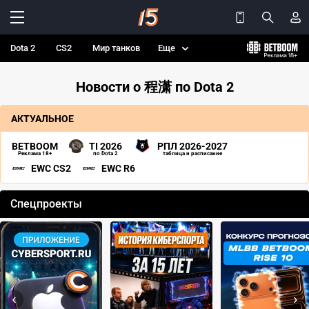
Dota 2
CS2
Мир танков
Еще
Новости о 程潇 по Dota 2
АКТУАЛЬНОЕ
BETBOOM
TI 2026
РПЛ 2026-2027
Реклама 18+
по Dota 2
таблица и расписание
EWC CS2
EWC R6
Спецпроекты
‹
›