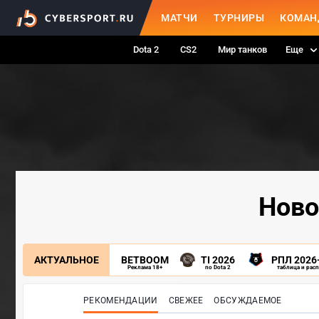
МАТЧИ
ТУРНИРЫ
КОМАН
Dota 2
CS2
Мир танков
Еще
Ново
АКТУАЛЬНОЕ
BETBOOM
TI 2026
РПЛ 2026
Реклама 18+
по Dota 2
таблица и рас
РЕКОМЕНДАЦИИ
СВЕЖЕЕ
ОБСУЖДАЕМОЕ