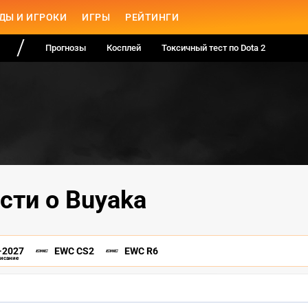
ДЫ И ИГРОКИ
ИГРЫ
РЕЙТИНГИ
Прогнозы
Косплей
Токсичный тест по Dota 2
сти о Buyaka
-2027
EWC CS2
EWC R6
писание