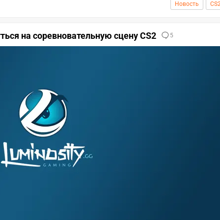
Новость
CS
уться на соревновательную сцену CS2
5