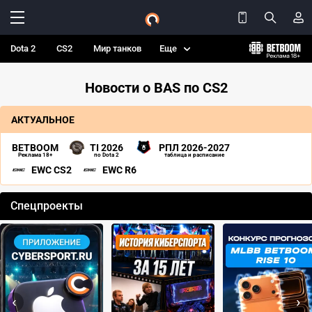
Dota 2
CS2
Мир танков
Еще
Новости о BAS по CS2
АКТУАЛЬНОЕ
BETBOOM
TI 2026
РПЛ 2026-2027
Реклама 18+
по Dota 2
таблица и расписание
EWC CS2
EWC R6
Спецпроекты
‹
›